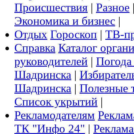
Происшествия
|
Разное
Экономика и бизнес
|
Отдых
Гороскоп
|
ТВ-п
Справка
Каталог орган
руководителей
|
Погода
Шадринска
|
Избирател
Шадринска
|
Полезные 
Список укрытий
|
Рекламодателям
Реклам
ТК "Инфо 24"
|
Реклама