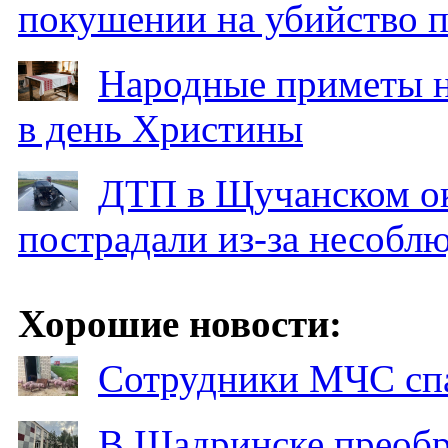
покушении на убийство п
Народные приметы на
в день Христины
ДТП в Щучанском ок
пострадали из-за несобл
Хорошие новости:
Сотрудники МЧС спа
В Шадринске преобр