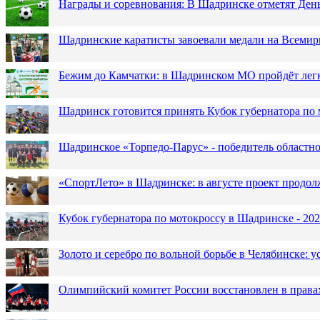
Награды и соревнования: В Шадринске отметят Ден
Шадринские каратисты завоевали медали на Всемир
Бежим до Камчатки: в Шадринском МО пройдёт лег
Шадринск готовится принять Кубок губернатора по 
Шадринское «Торпедо-Парус» - победитель областн
«СпортЛето» в Шадринске: в августе проект продол
Кубок губернатора по мотокроссу в Шадринске - 202
Золото и серебро по вольной борьбе в Челябинске:
Олимпийский комитет России восстановлен в права