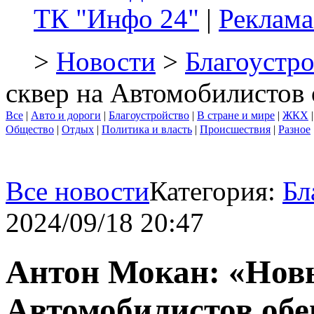
ТК "Инфо 24"
|
Реклама
>
Новости
>
Благоустр
сквер на Автомобилистов
Все
|
Авто и дороги
|
Благоустройство
|
В стране и мире
|
ЖКХ
Общество
|
Отдых
|
Политика и власть
|
Происшествия
|
Разное
Все новости
Категория:
Бл
2024/09/18 20:47
Антон Мокан: «Нов
Автомобилистов об