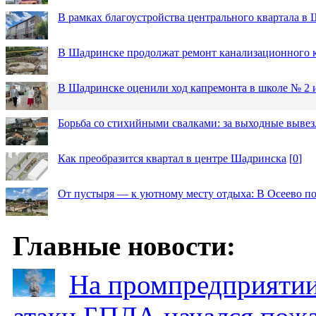
В рамках благоустройства центрального квартала 
В Шадринске продолжат ремонт канализационного 
В Шадринске оценили ход капремонта в школе № 2 
Борьба со стихийными свалками: за выходные вывез
Как преобразится квартал в центре Шадринска
[
0
]
От пустыря — к уютному месту отдыха: В Осеево по
Главные новости:
На промпредприятии