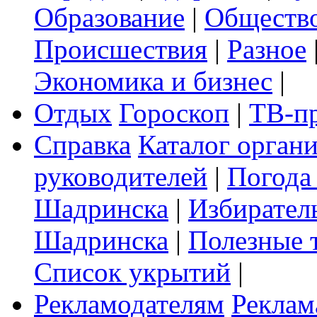
Образование
|
Обществ
Происшествия
|
Разное
Экономика и бизнес
|
Отдых
Гороскоп
|
ТВ-п
Справка
Каталог орган
руководителей
|
Погода
Шадринска
|
Избирател
Шадринска
|
Полезные 
Список укрытий
|
Рекламодателям
Реклам