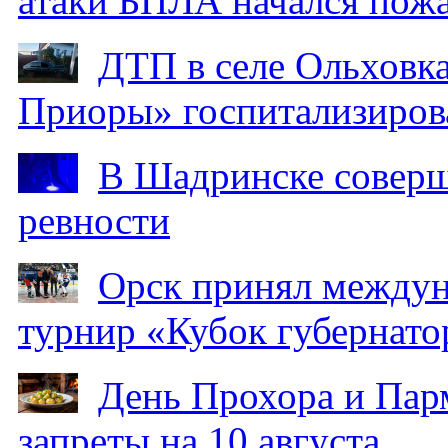
атаки БПЛА начался пож
ДТП в селе Ольховка
Приоры» госпитализиро
В Шадринске соверш
ревности
Орск принял между
турнир «Кубок губернато
День Прохора и Пар
запреты на 10 августа