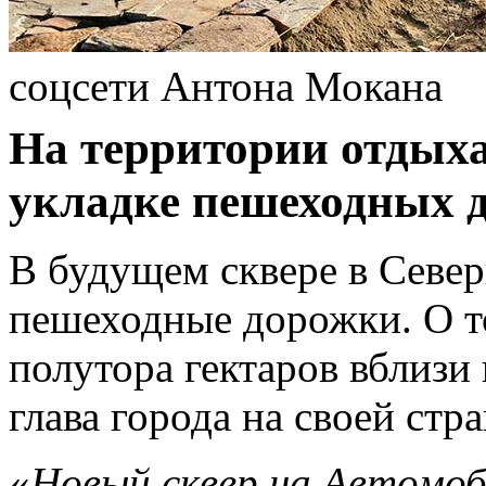
соцсети Антона Мокана
На территории отдыха
укладке пешеходных 
В будущем сквере в Севе
пешеходные дорожки. О то
полутора гектаров вблизи
глава города на своей стр
«
Новый сквер на Автомо