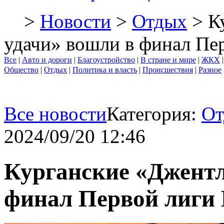
>
Новости
>
Отдых
> К
удачи» вошли в финал Пе
Все
|
Авто и дороги
|
Благоустройство
|
В стране и мире
|
ЖКХ
Общество
|
Отдых
|
Политика и власть
|
Происшествия
|
Разное
Все новости
Категория:
От
2024/09/20 12:46
Курганские «Джент
финал Первой лиги