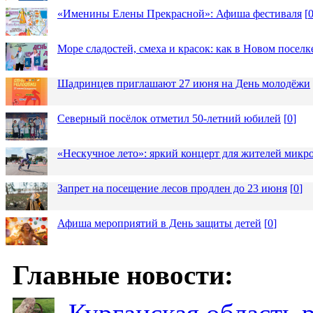
«Именины Елены Прекрасной»: Афиша фестиваля
[
Море сладостей, смеха и красок: как в Новом посел
Шадринцев приглашают 27 июня на День молодёжи
Северный посёлок отметил 50-летний юбилей
[
0
]
«Нескучное лето»: яркий концерт для жителей микр
Запрет на посещение лесов продлен до 23 июня
[
0
]
Афиша мероприятий в День защиты детей
[
0
]
Главные новости: