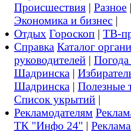
Происшествия
|
Разное
Экономика и бизнес
|
Отдых
Гороскоп
|
ТВ-п
Справка
Каталог орган
руководителей
|
Погода
Шадринска
|
Избирател
Шадринска
|
Полезные 
Список укрытий
|
Рекламодателям
Реклам
ТК "Инфо 24"
|
Реклама