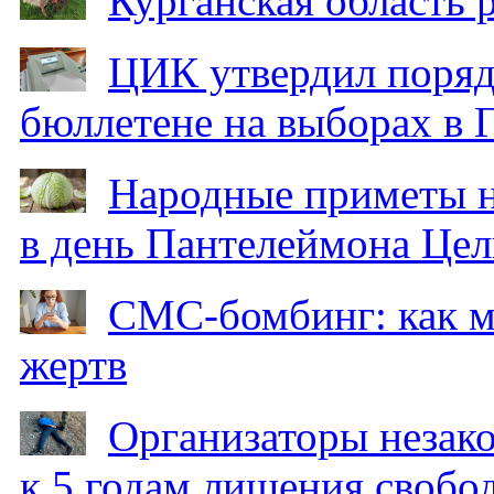
Курганская область
ЦИК утвердил поряд
бюллетене на выборах в 
Народные приметы на
в день Пантелеймона Цел
СМС-бомбинг: как 
жертв
Организаторы незак
к 5 годам лишения свобо