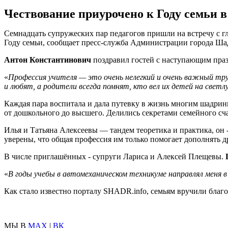
Чествование приурочено к Году семьи в
Семнадцать супружеских пар педагогов пришли на встречу с г
Году семьи, сообщает пресс-служба Администрации города Ша
Антон Константинович
поздравил гостей с наступающим пра
«
Профессия учителя — это очень нелегкий и очень важный труд,
и любят, а родители всегда помнят, кто вел их детей на светл
Каждая пара воспитала и дала путевку в жизнь многим шадрин
от дошкольного до высшего. Делились секретами семейного сча
Илья и Татьяна Алексеевы — тандем теоретика и практика, он
уверены, что общая профессия им только помогает дополнять др
В числе приглашённых - супруги Лариса и Алексей Плещевы.
«
В годы учебы в автомеханическом техникуме направлял меня 
Как стало известно порталу SHADR.info, семьям вручили благ
МЫ В
MAX
|
ВК