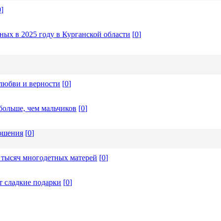
0
]
ых в 2025 году в Курганской области
[
0
]
любви и верности
[
0
]
больше, чем мальчиков
[
0
]
ношения
[
0
]
 тысяч многодетных матерей
[
0
]
т сладкие подарки
[
0
]