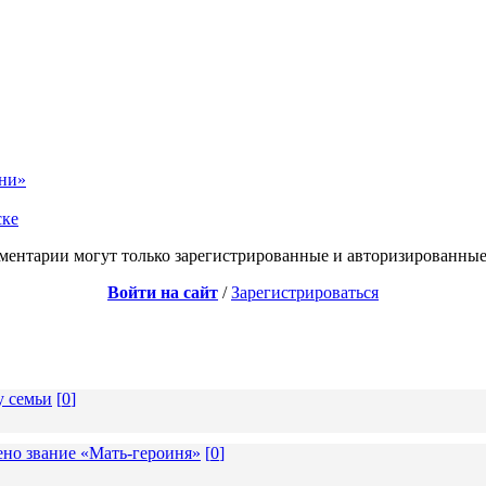
зни»
ске
ментарии могут только зарегистрированные и авторизированные
Войти на сайт
/
Зарегистрироваться
у семьи
[
0
]
но звание «Мать-героиня»
[
0
]