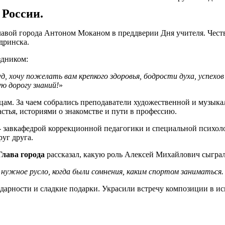
 России.
лавой города Антоном Моканом в преддверии Дня учителя. Чест
дринска.
здником:
 хочу пожелать вам крепкого здоровья, бодрости духа, успехов 
ую дорогу знаний!
»
цам. За чаем собрались преподаватели художественной и музыка
стья, историями о знакомстве и пути в профессию.
 - завкафедрой коррекционной педагогики и специальной психол
уг друга.
Глава города
рассказал, какую роль Алексей Михайлович сыграл
в нужное русло, когда были сомнения, каким спортом заниматься
одарности и сладкие подарки. Украсили встречу композиции в 