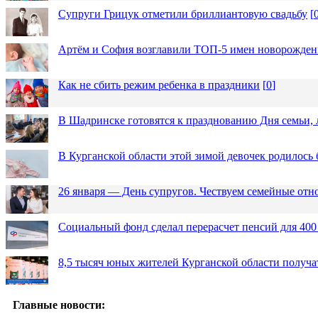
Супруги Грицук отметили бриллиантовую свадьбу
[
Артём и София возглавили ТОП-5 имен новорожденн
Как не сбить режим ребенка в праздники
[
0
]
В Шадринске готовятся к празднованию Дня семьи, 
В Курганской области этой зимой девочек родилось 
26 января — День супругов. Чествуем семейные от
Социальный фонд сделал перерасчет пенсий для 400
8,5 тысяч юных жителей Курганской области получа
Главные новости: