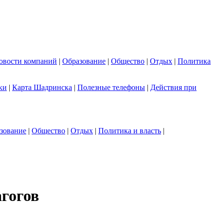
овости компаний
|
Образование
|
Общество
|
Отдых
|
Политика
ки
|
Карта Шадринска
|
Полезные телефоны
|
Действия при
зование
|
Общество
|
Отдых
|
Политика и власть
|
гогов