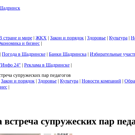
В стране и мире
|
ЖКХ
|
Закон и порядок
|
Здоровье
|
Культура
|
Н
кономика и бизнес
|
|
Погода в Шадринске
|
Банки Шадринска
|
Избирательные участ
"Инфо 24"
|
Реклама в Шадринске
|
треча супружеских пар педагогов
|
Закон и порядок
|
Здоровье
|
Культура
|
Новости компаний
|
Обра
знес
|
встреча супружеских пар педа