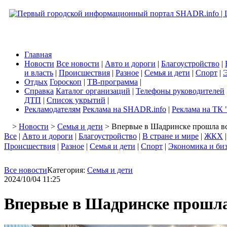
Главная
Новости
Все новости
|
Авто и дороги
|
Благоустройство
|
и власть
|
Происшествия
|
Разное
|
Семья и дети
|
Спорт
|
Э
Отдых
Гороскоп
|
ТВ-программа
|
Справка
Каталог организаций
|
Телефоны руководителей
ДТП
|
Список укрытий
|
Рекламодателям
Реклама на SHADR.info
|
Реклама на ТК 
>
Новости
>
Семья и дети
> Впервые в Шадринске прошла вс
Все
|
Авто и дороги
|
Благоустройство
|
В стране и мире
|
ЖКХ
Происшествия
|
Разное
|
Семья и дети
|
Спорт
|
Экономика и би
Все новости
Категория:
Семья и дети
2024/10/04 11:25
Впервые в Шадринске прошла 