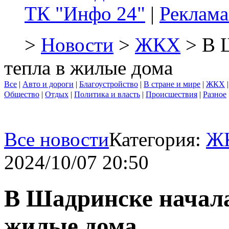
ТК "Инфо 24"
|
Реклама
>
Новости
>
ЖКХ
> В Ш
тепла в жилые дома
Все
|
Авто и дороги
|
Благоустройство
|
В стране и мире
|
ЖКХ
Общество
|
Отдых
|
Политика и власть
|
Происшествия
|
Разное
Все новости
Категория:
Ж
2024/10/07 20:50
В Шадринске начала
жилые дома