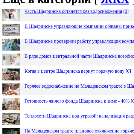
Часть Шадринска останется без водоснабжения
[
0
]
В Шадринске управляющие компании обязаны приве
В Шадринске проверили работу управляющих комп
В ряде домов центральной части Шадринска возобно
Когда в центре Шадринска вернут горячую воду
[
0
]
Горячее водоснабжение на Мальцевском тракте в Ша
Готовность жилого фонда Шадринска к зиме - 40%
[
Теплосети Шадринска под угрозой: канализация раз
На Мальцевском тракте плановое отключение горяч