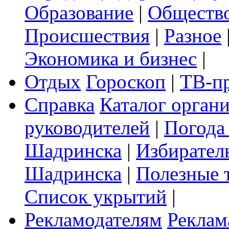
Образование
|
Обществ
Происшествия
|
Разное
Экономика и бизнес
|
Отдых
Гороскоп
|
ТВ-п
Справка
Каталог орган
руководителей
|
Погода
Шадринска
|
Избирател
Шадринска
|
Полезные 
Список укрытий
|
Рекламодателям
Реклам