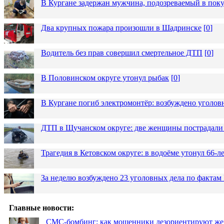
В Кургане задержан мужчина, подозреваемый в пок
Два крупных пожара произошли в Шадринске
[
0
]
Водитель без прав совершил смертельное ДТП
[
0
]
В Половинском округе утонул рыбак
[
0
]
В Кургане погиб электромонтёр: возбуждено уголов
ДТП в Щучанском округе: две женщины пострадали 
Трагедия в Кетовском округе: в водоёме утонул 66-
За неделю возбуждено 23 уголовных дела по фактам
Главные новости:
СМС-бомбинг: как мошенники дезориентируют же