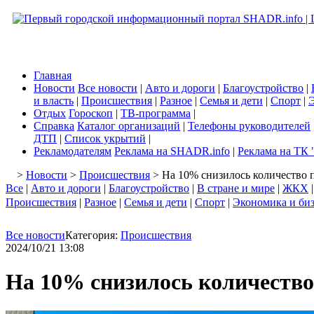
Главная
Новости
Все новости
|
Авто и дороги
|
Благоустройство
|
и власть
|
Происшествия
|
Разное
|
Семья и дети
|
Спорт
|
Э
Отдых
Гороскоп
|
ТВ-программа
|
Справка
Каталог организаций
|
Телефоны руководителей
ДТП
|
Список укрытий
|
Рекламодателям
Реклама на SHADR.info
|
Реклама на ТК 
>
Новости
>
Происшествия
> На 10% снизилось количество 
Все
|
Авто и дороги
|
Благоустройство
|
В стране и мире
|
ЖКХ
Происшествия
|
Разное
|
Семья и дети
|
Спорт
|
Экономика и би
Все новости
Категория:
Происшествия
2024/10/21 13:08
На 10% снизилось количество