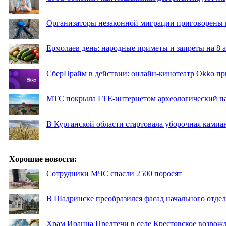
Организаторы незаконной миграции приговорены 
Ермолаев день: народные приметы и запреты на 8 а
СберПрайм в действии: онлайн-кинотеатр Okko пр
МТС покрыла LTE-интернетом археологический пар
В Курганской области стартовала уборочная кампа
Хорошие новости:
Сотрудники МЧС спасли 2500 поросят
В Шадринске преобразился фасад начального отд
Храм Иоанна Предтечи в селе Крестовское возрожд