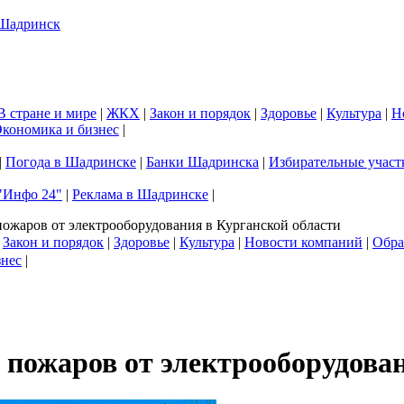
В стране и мире
|
ЖКХ
|
Закон и порядок
|
Здоровье
|
Культура
|
Н
кономика и бизнес
|
|
Погода в Шадринске
|
Банки Шадринска
|
Избирательные участ
"Инфо 24"
|
Реклама в Шадринске
|
пожаров от электрооборудования в Курганской области
|
Закон и порядок
|
Здоровье
|
Культура
|
Новости компаний
|
Обра
знес
|
 пожаров от электрооборудова