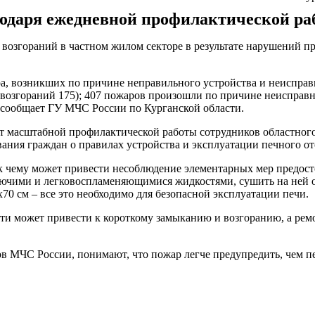
годаря ежедневной профилактической ра
я возгораний в частном жилом секторе в результате нарушений 
жара, возникших по причине неправильного устройства и неиспр
 возгораний 175); 407 пожаров произошли по причине неисправ
, сообщает ГУ МЧС России по Курганской области.
ат масштабной профилактической работы сотрудников областно
ния граждан о правилах устройства и эксплуатации печного от
к чему может привести несоблюдение элементарных мер предост
орючими и легковоспламеняющимися жидкостями, сушить на ней 
70 см – все это необходимо для безопасной эксплуатации печи.
сети может привести к короткому замыканию и возгоранию, а р
в МЧС России, понимают, что пожар легче предупредить, чем пе