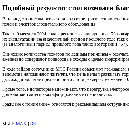
Подобный результат стал возможен бла
В период отопительного сезона возрастает риск возникновени
печей и электронагревательного оборудования.
Так, за 9 месяцев 2024 года в регионе зафиксировано 173 по
их эксплуатации (за аналогичный период прошлого года таких
(за аналогичный период прошлого года таких возгораний 457)
Снижение количества пожаров по данным причинам – результ
ежедневно совершают подворовые обходы с целью информирова
В ходе рейдов сотрудники МЧС России объясняют гражданам, 
ведомства напоминают жителям, что печь нельзя разжигать г
дымоход и наличие предтопочного листа размером не менее 50х
Кроме того, инспекторы напоминают, что перегрузка электро
должны заниматься квалифицированные специалисты.
Граждане с пониманием относятся к рекомендациям сотруднико
МЫ В
MAX
|
ВК