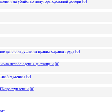
ушении на убийство полуторагодовалой дочери
[
0
]
ное дело о нарушении правил охраны труда
[
0
]
из-за несоблюдения дистанции
[
0
]
летний мужчина
[
0
]
 IT-преступлений
[
0
]
ртв