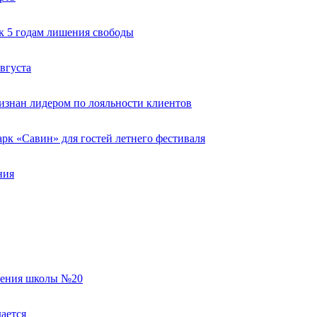
к 5 годам лишения свободы
вгуста
изнан лидером по лояльности клиентов
к «Савин» для гостей летнего фестиваля
ния
еления школы №20
ается