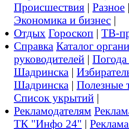
Происшествия
|
Разное
Экономика и бизнес
|
Отдых
Гороскоп
|
ТВ-п
Справка
Каталог орган
руководителей
|
Погода
Шадринска
|
Избирател
Шадринска
|
Полезные 
Список укрытий
|
Рекламодателям
Реклам
ТК "Инфо 24"
|
Реклама