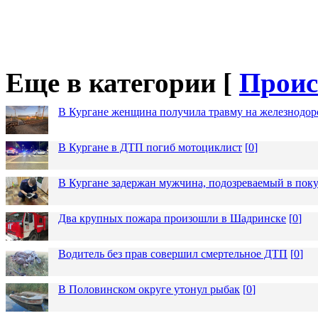
Еще в категории [
Проис
В Кургане женщина получила травму на железнодо
В Кургане в ДТП погиб мотоциклист
[
0
]
В Кургане задержан мужчина, подозреваемый в пок
Два крупных пожара произошли в Шадринске
[
0
]
Водитель без прав совершил смертельное ДТП
[
0
]
В Половинском округе утонул рыбак
[
0
]