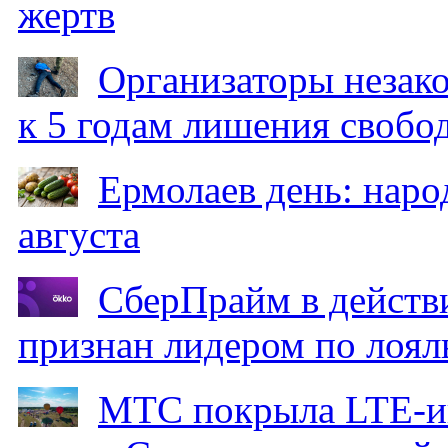
жертв
Организаторы незак
к 5 годам лишения свобо
Ермолаев день: наро
августа
СберПрайм в действ
признан лидером по лоял
МТС покрыла LTE-ин