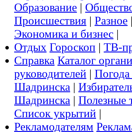
Образование
|
Обществ
Происшествия
|
Разное
Экономика и бизнес
|
Отдых
Гороскоп
|
ТВ-п
Справка
Каталог орган
руководителей
|
Погода
Шадринска
|
Избирател
Шадринска
|
Полезные 
Список укрытий
|
Рекламодателям
Реклам