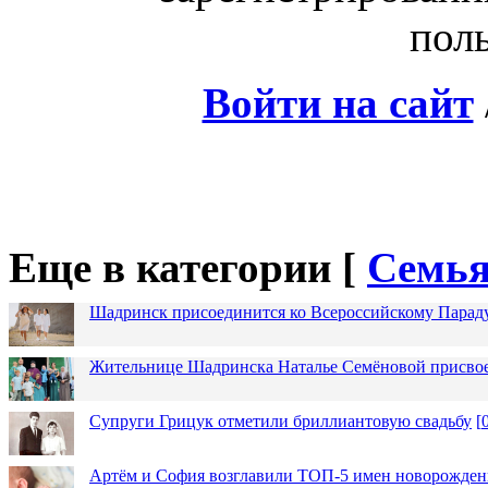
поль
Войти на сайт
Еще в категории [
Семья
Шадринск присоединится ко Всероссийскому Парад
Жительнице Шадринска Наталье Семёновой присвое
Супруги Грицук отметили бриллиантовую свадьбу
[
Артём и София возглавили ТОП-5 имен новорожденн