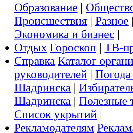
Образование
|
Обществ
Происшествия
|
Разное
Экономика и бизнес
|
Отдых
Гороскоп
|
ТВ-п
Справка
Каталог орган
руководителей
|
Погода
Шадринска
|
Избирател
Шадринска
|
Полезные 
Список укрытий
|
Рекламодателям
Реклам