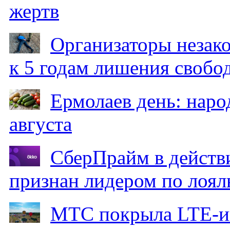
жертв
Организаторы незак
к 5 годам лишения свобо
Ермолаев день: наро
августа
СберПрайм в действ
признан лидером по лоял
МТС покрыла LTE-ин