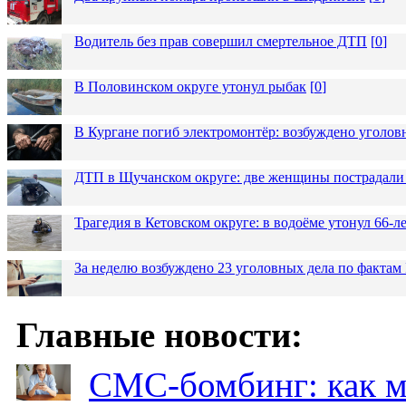
Водитель без прав совершил смертельное ДТП
[
0
]
В Половинском округе утонул рыбак
[
0
]
В Кургане погиб электромонтёр: возбуждено уголов
ДТП в Щучанском округе: две женщины пострадали 
Трагедия в Кетовском округе: в водоёме утонул 66-
За неделю возбуждено 23 уголовных дела по фактам
Главные новости:
СМС-бомбинг: как 