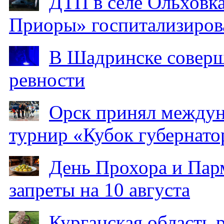
ДТП в селе Ольховка
Приоры» госпитализиро
В Шадринске соверш
ревности
Орск принял между
турнир «Кубок губернато
День Прохора и Пар
запреты на 10 августа
Курганская область