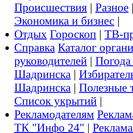
Происшествия
|
Разное
Экономика и бизнес
|
Отдых
Гороскоп
|
ТВ-п
Справка
Каталог орган
руководителей
|
Погода
Шадринска
|
Избирател
Шадринска
|
Полезные 
Список укрытий
|
Рекламодателям
Реклам
ТК "Инфо 24"
|
Реклама