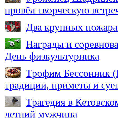
провёл творческую встре
Два крупных пожара
Награды и соревнов
День физкультурника
Трофим Бессонник (
традиции, приметы и суев
Трагедия в Кетовском
летний мужчина