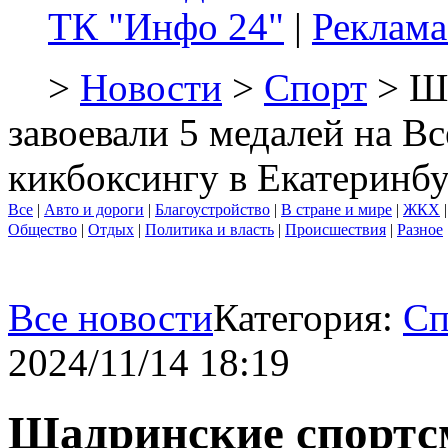
ТК "Инфо 24"
|
Реклама
>
Новости
>
Спорт
> Ша
завоевали 5 медалей на В
кикбоксингу в Екатеринбу
Все
|
Авто и дороги
|
Благоустройство
|
В стране и мире
|
ЖКХ
Общество
|
Отдых
|
Политика и власть
|
Происшествия
|
Разное
Все новости
Категория:
Сп
2024/11/14 18:19
Шадринские спортс