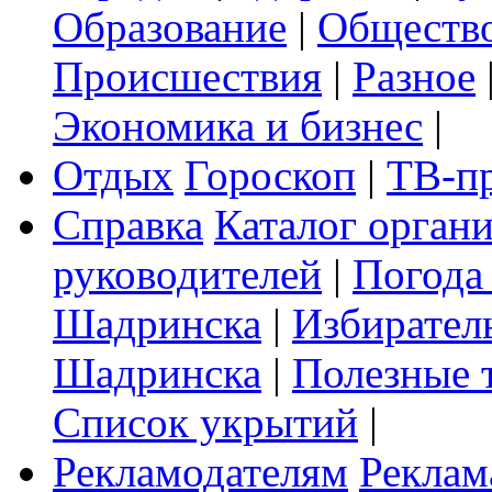
Образование
|
Обществ
Происшествия
|
Разное
Экономика и бизнес
|
Отдых
Гороскоп
|
ТВ-п
Справка
Каталог орган
руководителей
|
Погода
Шадринска
|
Избирател
Шадринска
|
Полезные 
Список укрытий
|
Рекламодателям
Реклам