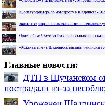
«СпортЛето» в Шадринске: в августе проект продол
Кубок губернатора по мотокроссу в Шадринске - 202
Золото и серебро по вольной борьбе в Челябинске:
Олимпийский комитет России восстановлен в права
«Кожаный мяч» в Шадринске: названы чемпионы го
Главные новости:
ДТП в Щучанском ок
пострадали из-за несобл
Уроженец Шадринска