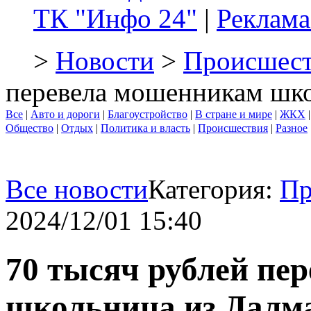
ТК "Инфо 24"
|
Реклама
>
Новости
>
Происшест
перевела мошенникам шко
Все
|
Авто и дороги
|
Благоустройство
|
В стране и мире
|
ЖКХ
Общество
|
Отдых
|
Политика и власть
|
Происшествия
|
Разное
Все новости
Категория:
Пр
2024/12/01 15:40
70 тысяч рублей пе
школьница из Далм