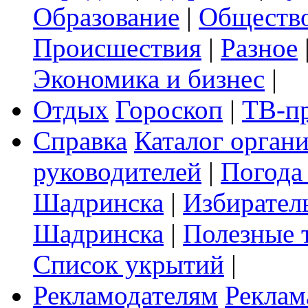
Образование
|
Обществ
Происшествия
|
Разное
Экономика и бизнес
|
Отдых
Гороскоп
|
ТВ-п
Справка
Каталог орган
руководителей
|
Погода
Шадринска
|
Избирател
Шадринска
|
Полезные 
Список укрытий
|
Рекламодателям
Реклам