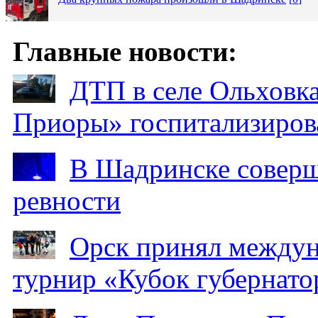
Главные новости:
ДТП в селе Ольховка
Приоры» госпитализиро
В Шадринске соверш
ревности
Орск принял между
турнир «Кубок губернато