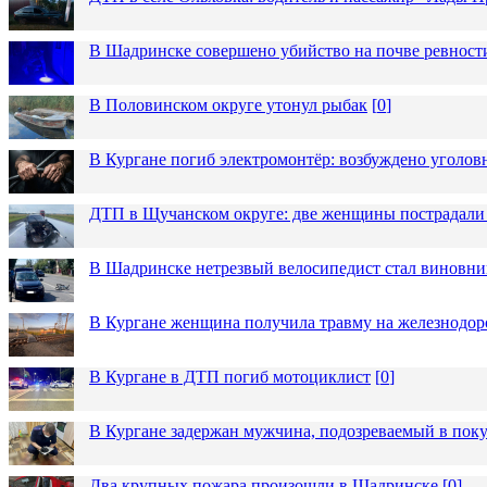
В Шадринске совершено убийство на почве ревност
В Половинском округе утонул рыбак
[
0
]
В Кургане погиб электромонтёр: возбуждено уголов
ДТП в Щучанском округе: две женщины пострадали 
В Шадринске нетрезвый велосипедист стал виновн
В Кургане женщина получила травму на железнодо
В Кургане в ДТП погиб мотоциклист
[
0
]
В Кургане задержан мужчина, подозреваемый в пок
Два крупных пожара произошли в Шадринске
[
0
]