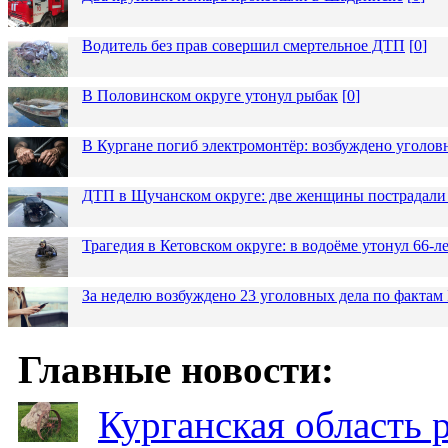
Водитель без прав совершил смертельное ДТП
[
0
]
В Половинском округе утонул рыбак
[
0
]
В Кургане погиб электромонтёр: возбуждено уголов
ДТП в Щучанском округе: две женщины пострадали 
Трагедия в Кетовском округе: в водоёме утонул 66-
За неделю возбуждено 23 уголовных дела по фактам
Главные новости:
Курганская область