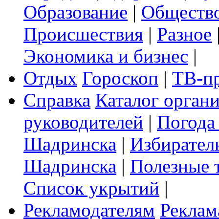
Образование
|
Обществ
Происшествия
|
Разное
Экономика и бизнес
|
Отдых
Гороскоп
|
ТВ-п
Справка
Каталог орган
руководителей
|
Погода
Шадринска
|
Избирател
Шадринска
|
Полезные 
Список укрытий
|
Рекламодателям
Реклам