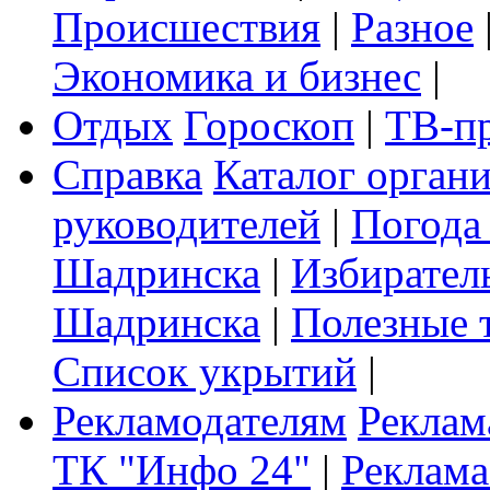
Происшествия
|
Разное
Экономика и бизнес
|
Отдых
Гороскоп
|
ТВ-п
Справка
Каталог орган
руководителей
|
Погода
Шадринска
|
Избирател
Шадринска
|
Полезные 
Список укрытий
|
Рекламодателям
Реклам
ТК "Инфо 24"
|
Реклама