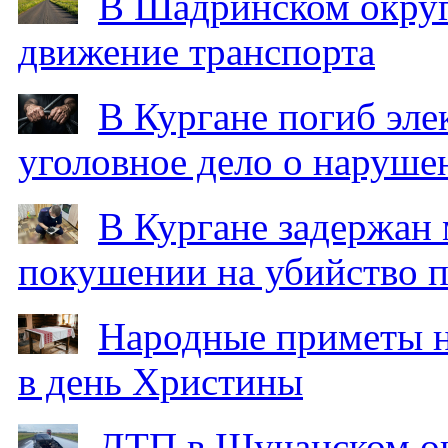
В Шадринском округ
движение транспорта
В Кургане погиб эле
уголовное дело о наруше
В Кургане задержан
покушении на убийство п
Народные приметы на
в день Христины
ДТП в Щучанском ок