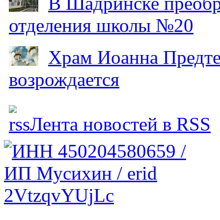
В Шадринске преобр
отделения школы №20
Храм Иоанна Предтеч
возрождается
Лента новостей в RSS