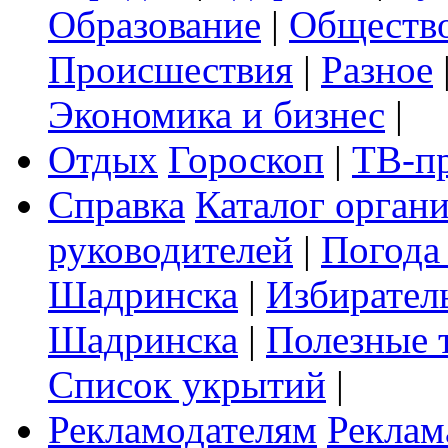
Образование
|
Обществ
Происшествия
|
Разное
Экономика и бизнес
|
Отдых
Гороскоп
|
ТВ-п
Справка
Каталог орган
руководителей
|
Погода
Шадринска
|
Избирател
Шадринска
|
Полезные 
Список укрытий
|
Рекламодателям
Реклам