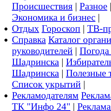
Происшествия
|
Разное
Экономика и бизнес
|
Отдых
Гороскоп
|
ТВ-п
Справка
Каталог орган
руководителей
|
Погода
Шадринска
|
Избирател
Шадринска
|
Полезные 
Список укрытий
|
Рекламодателям
Реклам
ТК "Инфо 24"
|
Реклама