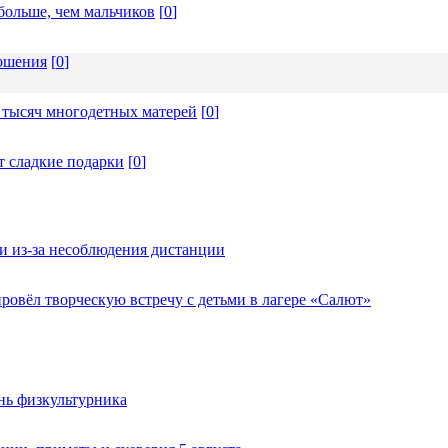
больше, чем мальчиков
[
0
]
ношения
[
0
]
 тысяч многодетных матерей
[
0
]
т сладкие подарки
[
0
]
и из-за несоблюдения дистанции
овёл творческую встречу с детьми в лагере «Салют»
нь физкультурника