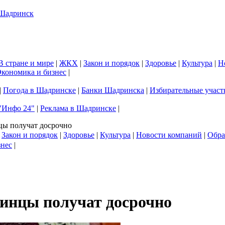
В стране и мире
|
ЖКХ
|
Закон и порядок
|
Здоровье
|
Культура
|
Н
кономика и бизнес
|
|
Погода в Шадринске
|
Банки Шадринска
|
Избирательные участ
"Инфо 24"
|
Реклама в Шадринске
|
цы получат досрочно
|
Закон и порядок
|
Здоровье
|
Культура
|
Новости компаний
|
Обра
знес
|
инцы получат досрочно