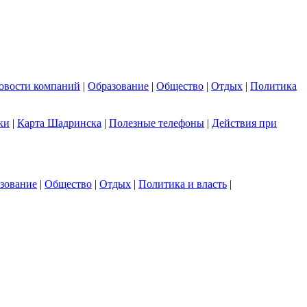
овости компаний
|
Образование
|
Общество
|
Отдых
|
Политика
ки
|
Карта Шадринска
|
Полезные телефоны
|
Действия при
зование
|
Общество
|
Отдых
|
Политика и власть
|