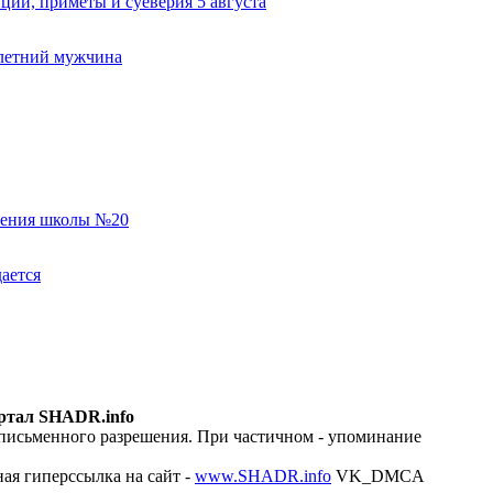
ии, приметы и суеверия 5 августа
-летний мужчина
еления школы №20
ается
ртал SHADR.info
 письменного разрешения. При частичном - упоминание
ая гиперссылка на сайт -
www.SHADR.info
VK_DMCA