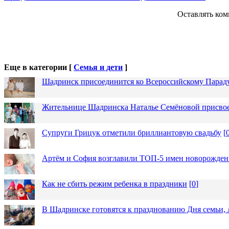
Оставлять ком
Еще в категории [
Семья и дети
]
Шадринск присоединится ко Всероссийскому Парад
Жительнице Шадринска Наталье Семёновой присвое
Супруги Грицук отметили бриллиантовую свадьбу
[
Артём и София возглавили ТОП-5 имен новорожденн
Как не сбить режим ребенка в праздники
[
0
]
В Шадринске готовятся к празднованию Дня семьи, 