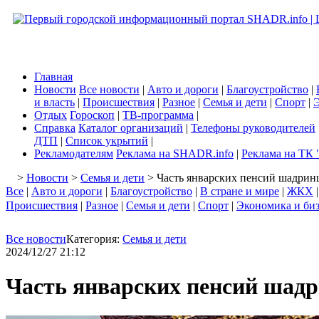
Главная
Новости
Все новости
|
Авто и дороги
|
Благоустройство
|
и власть
|
Происшествия
|
Разное
|
Семья и дети
|
Спорт
|
Э
Отдых
Гороскоп
|
ТВ-программа
|
Справка
Каталог организаций
|
Телефоны руководителей
ДТП
|
Список укрытий
|
Рекламодателям
Реклама на SHADR.info
|
Реклама на ТК 
>
Новости
>
Семья и дети
> Часть январских пенсий шадрин
Все
|
Авто и дороги
|
Благоустройство
|
В стране и мире
|
ЖКХ
Происшествия
|
Разное
|
Семья и дети
|
Спорт
|
Экономика и би
Все новости
Категория:
Семья и дети
2024/12/27 21:12
Часть январских пенсий шадр