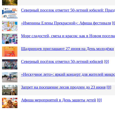
Северный поселок отметит 50-летний юбилей: Праз
«Именины Елены Прекрасной»: Афиша фестиваля
[
Море сладостей, смеха и красок: как в Новом посел
Шадринцев приглашают 27 июня на День молодёжи
Северный посёлок отметил 50-летний юбилей
[
0
]
«Нескучное лето»: яркий концерт для жителей микр
Запрет на посещение лесов продлен до 23 июня
[
0
]
Афиша мероприятий в День защиты детей
[
0
]