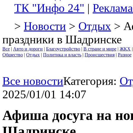
ТК "Инфо 24"
|
Реклама
>
Новости
>
Отдых
> А
праздники в Шадринске
Все
|
Авто и дороги
|
Благоустройство
|
В стране и мире
|
ЖКХ
Общество
|
Отдых
|
Политика и власть
|
Происшествия
|
Разное
Все новости
Категория:
От
2025/01/01 14:07
Афиша досуга на но
Шадринске