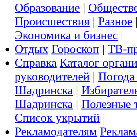
Образование
|
Обществ
Происшествия
|
Разное
Экономика и бизнес
|
Отдых
Гороскоп
|
ТВ-п
Справка
Каталог орган
руководителей
|
Погода
Шадринска
|
Избирател
Шадринска
|
Полезные 
Список укрытий
|
Рекламодателям
Реклам