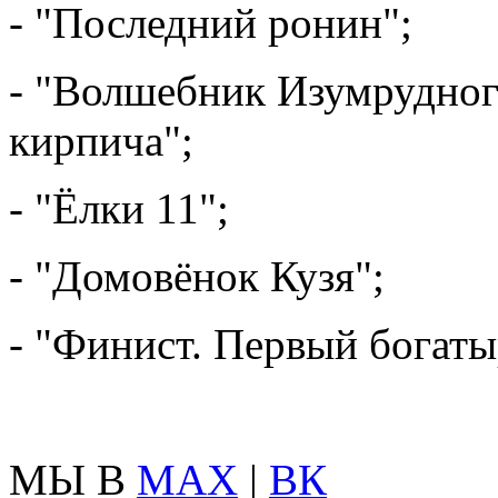
- "Последний ронин";
- "Волшебник Изумрудного
кирпича";
- "Ёлки 11";
- "Домовёнок Кузя";
- "Финист. Первый богаты
МЫ В
MAX
|
ВК