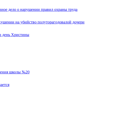
вное дело о нарушении правил охраны труда
кушении на убийство полуторагодовалой дочери
 в день Христины
еления школы №20
ается