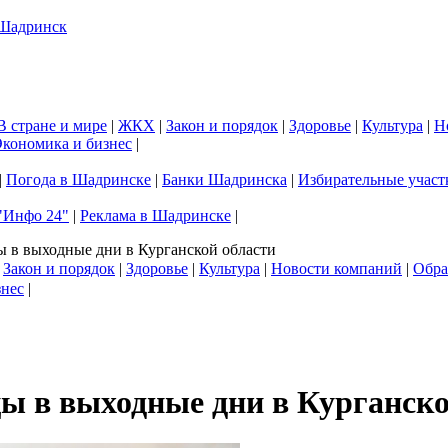
В стране и мире
|
ЖКХ
|
Закон и порядок
|
Здоровье
|
Культура
|
Н
кономика и бизнес
|
|
Погода в Шадринске
|
Банки Шадринска
|
Избирательные участ
"Инфо 24"
|
Реклама в Шадринске
|
 в выходные дни в Курганской области
|
Закон и порядок
|
Здоровье
|
Культура
|
Новости компаний
|
Обра
знес
|
ы в выходные дни в Курганско