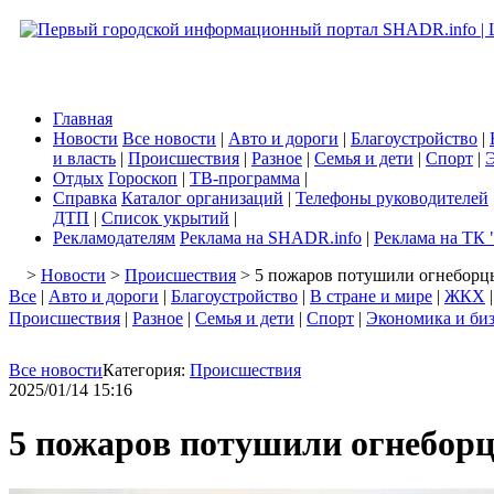
Главная
Новости
Все новости
|
Авто и дороги
|
Благоустройство
|
и власть
|
Происшествия
|
Разное
|
Семья и дети
|
Спорт
|
Э
Отдых
Гороскоп
|
ТВ-программа
|
Справка
Каталог организаций
|
Телефоны руководителей
ДТП
|
Список укрытий
|
Рекламодателям
Реклама на SHADR.info
|
Реклама на ТК 
>
Новости
>
Происшествия
> 5 пожарoв потушили огнеборцы
Все
|
Авто и дороги
|
Благоустройство
|
В стране и мире
|
ЖКХ
Происшествия
|
Разное
|
Семья и дети
|
Спорт
|
Экономика и би
Все новости
Категория:
Происшествия
2025/01/14 15:16
5 пожарoв потушили огнеборц