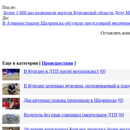
После:
Более 1 600 раз позвонили жители Курганской области Деду М
До:
В Администрации Шадринска обсудили предстоящий месячник
Оставлять ком
Еще в категории [
Происшествия
]
В Кургане в ДТП погиб мотоциклист
[
0
]
В Кургане задержан мужчина, подозреваемый в пок
Два крупных пожара произошли в Шадринске
[
0
]
Водитель без прав совершил смертельное ДТП
[
0
]
18-летняя жительница Кургана лишилась более милл