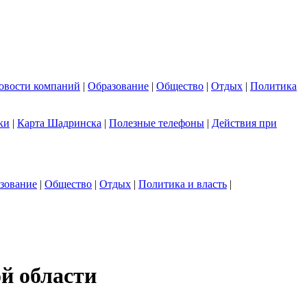
овости компаний
|
Образование
|
Общество
|
Отдых
|
Политика
ки
|
Карта Шадринска
|
Полезные телефоны
|
Действия при
зование
|
Общество
|
Отдых
|
Политика и власть
|
й области