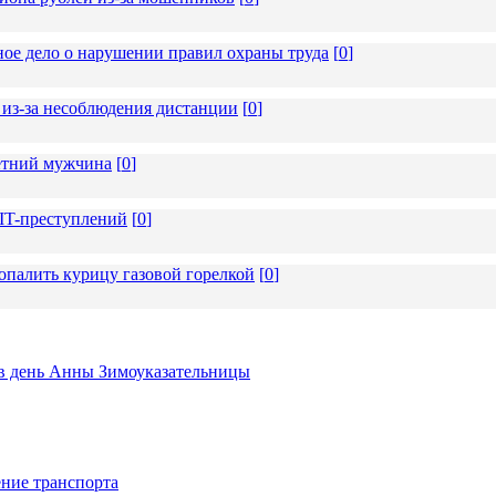
ное дело о нарушении правил охраны труда
[
0
]
из-за несоблюдения дистанции
[
0
]
летний мужчина
[
0
]
 IT-преступлений
[
0
]
опалить курицу газовой горелкой
[
0
]
ь в день Анны Зимоуказательницы
ние транспорта