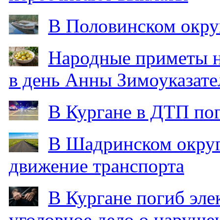
В Половинском окру
Народные приметы на
в день Анны Зимоуказат
В Кургане в ДТП по
В Шадринском округ
движение транспорта
В Кургане погиб эле
уголовное дело о наруше