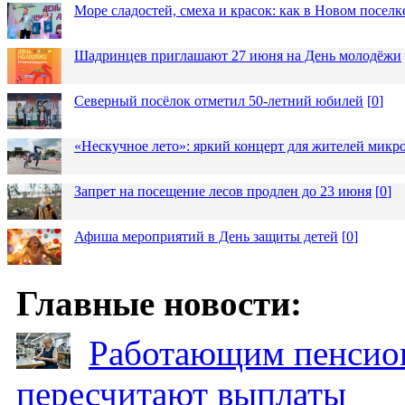
Море сладостей, смеха и красок: как в Новом посел
Шадринцев приглашают 27 июня на День молодёжи
Северный посёлок отметил 50-летний юбилей
[
0
]
«Нескучное лето»: яркий концерт для жителей микр
Запрет на посещение лесов продлен до 23 июня
[
0
]
Афиша мероприятий в День защиты детей
[
0
]
Главные новости:
Работающим пенсион
пересчитают выплаты