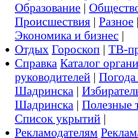
Образование
|
Обществ
Происшествия
|
Разное
Экономика и бизнес
|
Отдых
Гороскоп
|
ТВ-п
Справка
Каталог орган
руководителей
|
Погода
Шадринска
|
Избирател
Шадринска
|
Полезные 
Список укрытий
|
Рекламодателям
Реклам