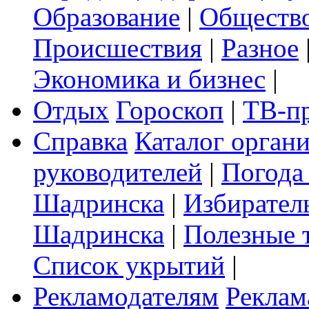
Образование
|
Обществ
Происшествия
|
Разное
Экономика и бизнес
|
Отдых
Гороскоп
|
ТВ-п
Справка
Каталог орган
руководителей
|
Погода
Шадринска
|
Избирател
Шадринска
|
Полезные 
Список укрытий
|
Рекламодателям
Реклам