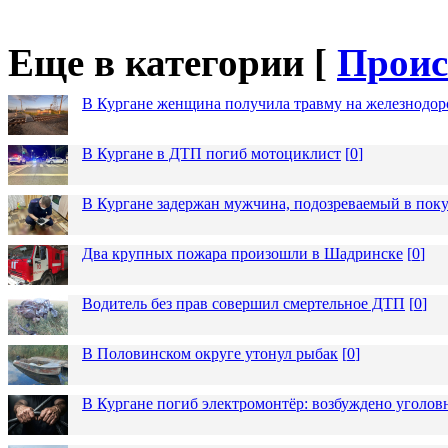
Еще в категории [
Проис
В Кургане женщина получила травму на железнодо
В Кургане в ДТП погиб мотоциклист
[
0
]
В Кургане задержан мужчина, подозреваемый в пок
Два крупных пожара произошли в Шадринске
[
0
]
Водитель без прав совершил смертельное ДТП
[
0
]
В Половинском округе утонул рыбак
[
0
]
В Кургане погиб электромонтёр: возбуждено уголов