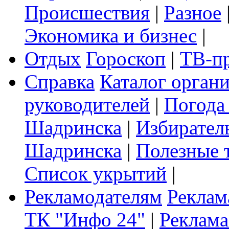
Происшествия
|
Разное
Экономика и бизнес
|
Отдых
Гороскоп
|
ТВ-п
Справка
Каталог орган
руководителей
|
Погода
Шадринска
|
Избирател
Шадринска
|
Полезные 
Список укрытий
|
Рекламодателям
Реклам
ТК "Инфо 24"
|
Реклама