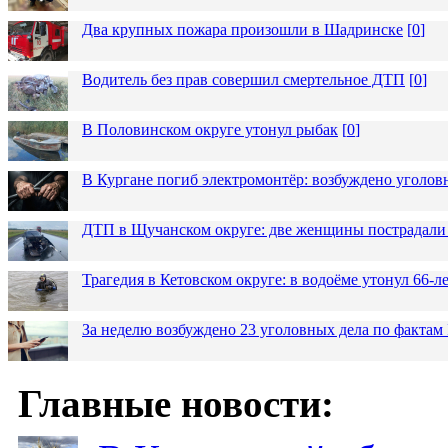
Два крупных пожара произошли в Шадринске
[
0
]
Водитель без прав совершил смертельное ДТП
[
0
]
В Половинском округе утонул рыбак
[
0
]
В Кургане погиб электромонтёр: возбуждено уголов
ДТП в Щучанском округе: две женщины пострадали 
Трагедия в Кетовском округе: в водоёме утонул 66-
За неделю возбуждено 23 уголовных дела по фактам
Главные новости: