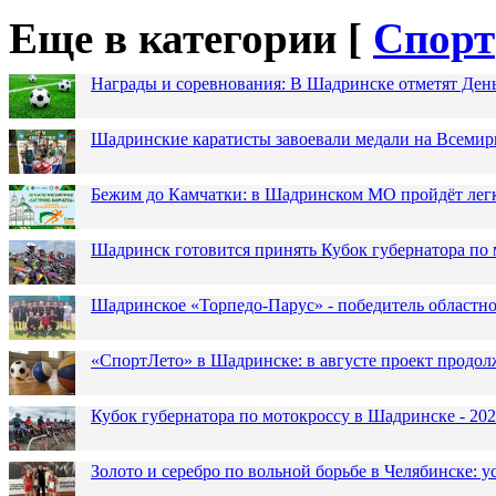
Еще в категории [
Спорт
Награды и соревнования: В Шадринске отметят Ден
Шадринские каратисты завоевали медали на Всемир
Бежим до Камчатки: в Шадринском МО пройдёт лег
Шадринск готовится принять Кубок губернатора по 
Шадринское «Торпедо-Парус» - победитель областн
«СпортЛето» в Шадринске: в августе проект продол
Кубок губернатора по мотокроссу в Шадринске - 202
Золото и серебро по вольной борьбе в Челябинске: