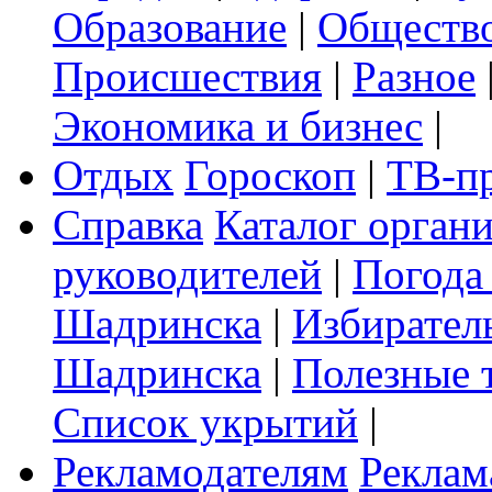
Образование
|
Обществ
Происшествия
|
Разное
Экономика и бизнес
|
Отдых
Гороскоп
|
ТВ-п
Справка
Каталог орган
руководителей
|
Погода
Шадринска
|
Избирател
Шадринска
|
Полезные 
Список укрытий
|
Рекламодателям
Реклам