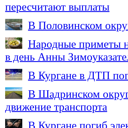
пересчитают выплаты
В Половинском окру
Народные приметы на
в день Анны Зимоуказат
В Кургане в ДТП по
В Шадринском округ
движение транспорта
В Кургане погиб эле