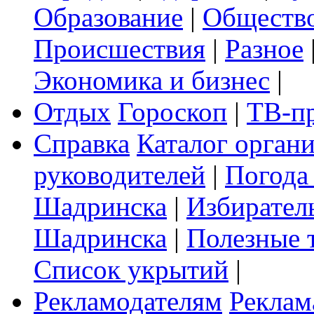
Образование
|
Обществ
Происшествия
|
Разное
Экономика и бизнес
|
Отдых
Гороскоп
|
ТВ-п
Справка
Каталог орган
руководителей
|
Погода
Шадринска
|
Избирател
Шадринска
|
Полезные 
Список укрытий
|
Рекламодателям
Реклам