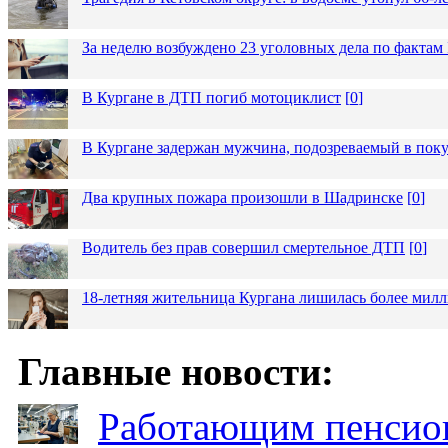
За неделю возбуждено 23 уголовных дела по фактам
В Кургане в ДТП погиб мотоциклист
[
0
]
В Кургане задержан мужчина, подозреваемый в пок
Два крупных пожара произошли в Шадринске
[
0
]
Водитель без прав совершил смертельное ДТП
[
0
]
18-летняя жительница Кургана лишилась более милл
Главные новости:
Работающим пенсион