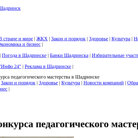
В стране и мире
|
ЖКХ
|
Закон и порядок
|
Здоровье
|
Культура
|
Н
кономика и бизнес
|
|
Погода в Шадринске
|
Банки Шадринска
|
Избирательные участ
"Инфо 24"
|
Реклама в Шадринске
|
урса педагогического мастерства в Шадринске
|
Закон и порядок
|
Здоровье
|
Культура
|
Новости компаний
|
Обра
знес
|
онкурса педагогического маст