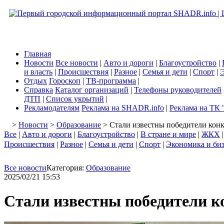
Главная
Новости
Все новости
|
Авто и дороги
|
Благоустройство
|
и власть
|
Происшествия
|
Разное
|
Семья и дети
|
Спорт
|
Э
Отдых
Гороскоп
|
ТВ-программа
|
Справка
Каталог организаций
|
Телефоны руководителей
ДТП
|
Список укрытий
|
Рекламодателям
Реклама на SHADR.info
|
Реклама на ТК 
>
Новости
>
Образование
> Стали известны победители конк
Все
|
Авто и дороги
|
Благоустройство
|
В стране и мире
|
ЖКХ
Происшествия
|
Разное
|
Семья и дети
|
Спорт
|
Экономика и би
Все новости
Категория:
Образование
2025/02/21 15:53
Стали известны победители к