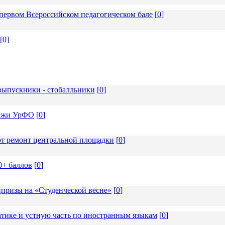
ервом Всероссийском педагогическом бале
[
0
]
[
0
]
ыпускники - стобалльники
[
0
]
дёжи УрФО
[
0
]
т ремонт центральной площадки
[
0
]
0+ баллов
[
0
]
призы на «Студенческой весне»
[
0
]
тике и устную часть по иностранным языкам
[
0
]