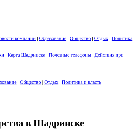
овости компаний
|
Образование
|
Общество
|
Отдых
|
Политика
ки
|
Карта Шадринска
|
Полезные телефоны
|
Действия при
зование
|
Общество
|
Отдых
|
Политика и власть
|
ерства в Шадринске