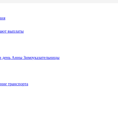
ния
тают выплаты
ь в день Анны Зимоуказательницы
ние транспорта