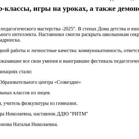
-классы, игры на уроках, а также дем
дагогического мастерства -2025". В стенах Дома детства и юн
ьного интеллекта. Наставники смогли раскрыть школьникам сек
адринска.
ой работы и личностные качества: коммуникативность, ответств
оказавшие все свои умения и выигравшие фестиваль педагогичес
инациях стали:
Образовательного центра «Созвездие»
ьных классов из лицея.
 учитель физкультуры из гимназии.
Вера Николаевна, наставник ДДЮ "РИТМ"
динова Наталья Николаевна.