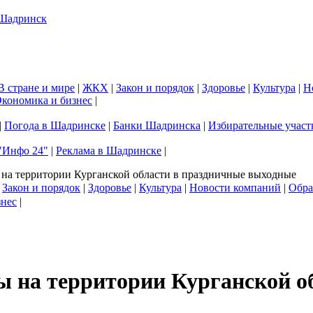
В стране и мире
|
ЖКХ
|
Закон и порядок
|
Здоровье
|
Культура
|
Н
кономика и бизнес
|
|
Погода в Шадринске
|
Банки Шадринска
|
Избирательные участ
"Инфо 24"
|
Реклама в Шадринске
|
 на территории Курганской области в праздничные выходные
|
Закон и порядок
|
Здоровье
|
Культура
|
Новости компаний
|
Обра
знес
|
ы на территории Курганской о