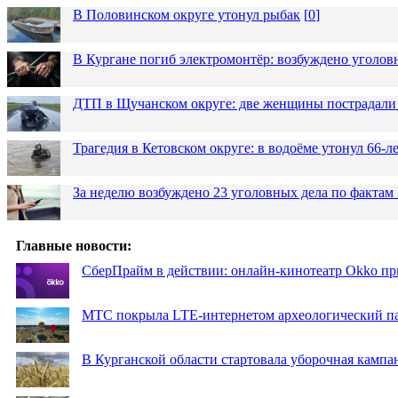
В Половинском округе утонул рыбак
[
0
]
В Кургане погиб электромонтёр: возбуждено уголов
ДТП в Щучанском округе: две женщины пострадали 
Трагедия в Кетовском округе: в водоёме утонул 66-
За неделю возбуждено 23 уголовных дела по фактам
Главные новости:
СберПрайм в действии: онлайн-кинотеатр Okko пр
МТС покрыла LTE-интернетом археологический пар
В Курганской области стартовала уборочная кампа