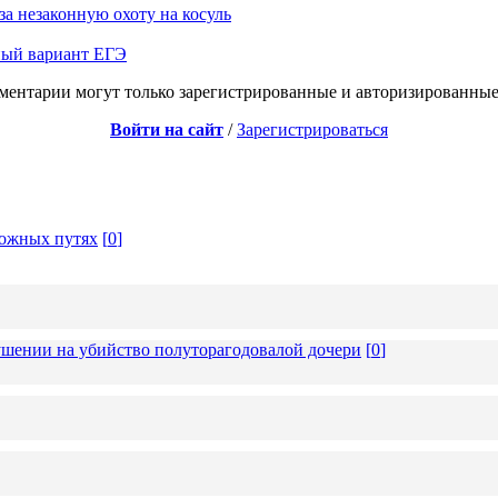
а незаконную охоту на косуль
ный вариант ЕГЭ
ментарии могут только зарегистрированные и авторизированные
Войти на сайт
/
Зарегистрироваться
рожных путях
[
0
]
ушении на убийство полуторагодовалой дочери
[
0
]