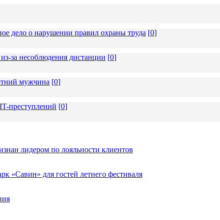
ное дело о нарушении правил охраны труда
[
0
]
из-за несоблюдения дистанции
[
0
]
летний мужчина
[
0
]
 IT-преступлений
[
0
]
изнан лидером по лояльности клиентов
к «Савин» для гостей летнего фестиваля
ния