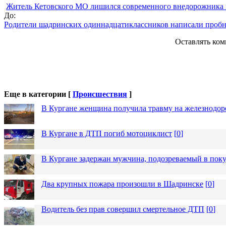
Житель Кетовского МО лишился современного внедорожника з
До:
Родители шадринских одиннадцатиклассников написали проб
Оставлять ком
Еще в категории [
Происшествия
]
В Кургане женщина получила травму на железнодо
В Кургане в ДТП погиб мотоциклист
[
0
]
В Кургане задержан мужчина, подозреваемый в пок
Два крупных пожара произошли в Шадринске
[
0
]
Водитель без прав совершил смертельное ДТП
[
0
]