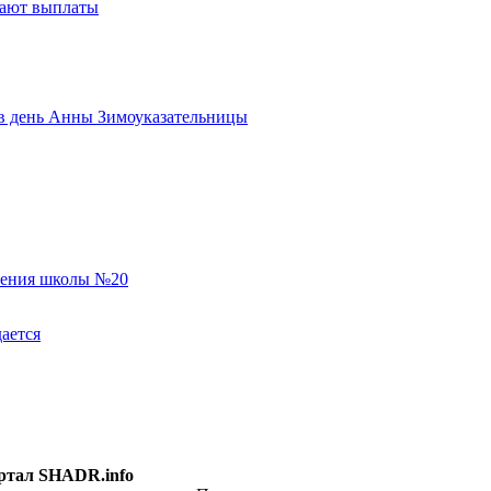
тают выплаты
ь в день Анны Зимоуказательницы
еления школы №20
ается
ртал SHADR.info