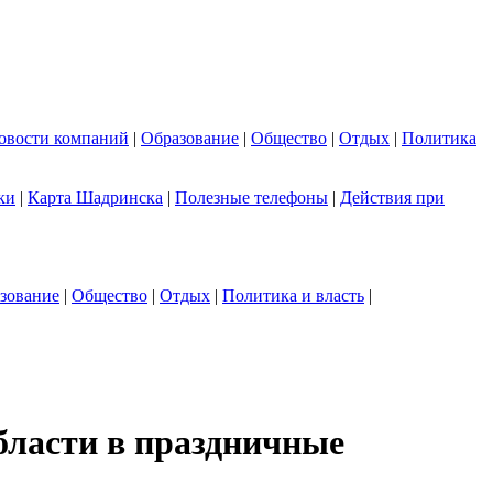
овости компаний
|
Образование
|
Общество
|
Отдых
|
Политика
ки
|
Карта Шадринска
|
Полезные телефоны
|
Действия при
зование
|
Общество
|
Отдых
|
Политика и власть
|
бласти в праздничные