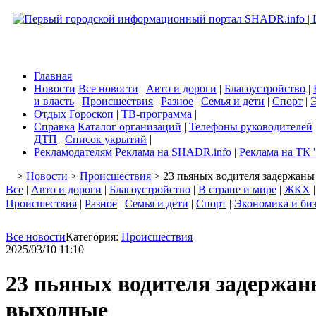
Главная
Новости
Все новости
|
Авто и дороги
|
Благоустройство
|
и власть
|
Происшествия
|
Разное
|
Семья и дети
|
Спорт
|
Э
Отдых
Гороскоп
|
ТВ-программа
|
Справка
Каталог организаций
|
Телефоны руководителей
ДТП
|
Список укрытий
|
Рекламодателям
Реклама на SHADR.info
|
Реклама на ТК 
>
Новости
>
Происшествия
> 23 пьяных водителя задержаны
Все
|
Авто и дороги
|
Благоустройство
|
В стране и мире
|
ЖКХ
Происшествия
|
Разное
|
Семья и дети
|
Спорт
|
Экономика и би
Все новости
Категория:
Происшествия
2025/03/10 11:10
23 пьяных водителя задержан
выходные