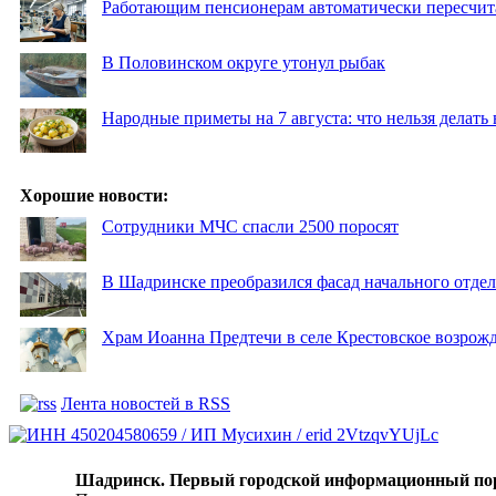
Работающим пенсионерам автоматически пересчи
В Половинском округе утонул рыбак
Народные приметы на 7 августа: что нельзя делат
Хорошие новости:
Сотрудники МЧС спасли 2500 поросят
В Шадринске преобразился фасад начального отд
Храм Иоанна Предтечи в селе Крестовское возрожд
Лента новостей в RSS
Шадринск. Первый городской информационный по