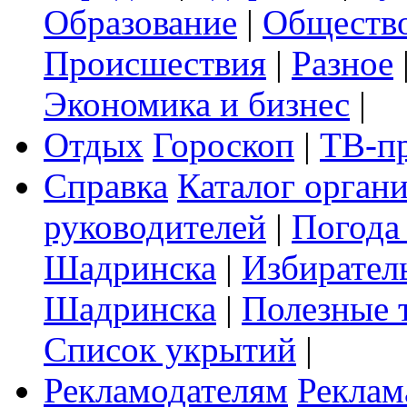
Образование
|
Обществ
Происшествия
|
Разное
Экономика и бизнес
|
Отдых
Гороскоп
|
ТВ-п
Справка
Каталог орган
руководителей
|
Погода
Шадринска
|
Избирател
Шадринска
|
Полезные 
Список укрытий
|
Рекламодателям
Реклам