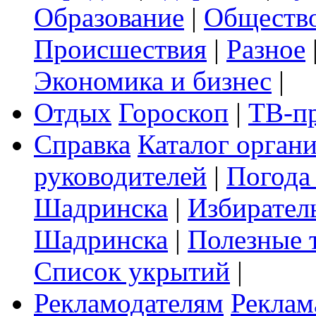
Образование
|
Обществ
Происшествия
|
Разное
Экономика и бизнес
|
Отдых
Гороскоп
|
ТВ-п
Справка
Каталог орган
руководителей
|
Погода
Шадринска
|
Избирател
Шадринска
|
Полезные 
Список укрытий
|
Рекламодателям
Реклам