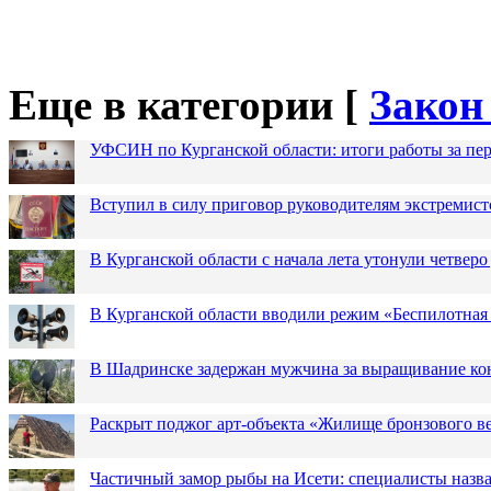
Еще в категории [
Закон
УФСИН по Курганской области: итоги работы за пер
Вступил в силу приговор руководителям экстремис
В Курганской области с начала лета утонули четверо
В Курганской области вводили режим «Беспилотная
В Шадринске задержан мужчина за выращивание кон
Раскрыт поджог арт-объекта «Жилище бронзового в
Частичный замор рыбы на Исети: специалисты назв