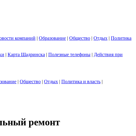
овости компаний
|
Образование
|
Общество
|
Отдых
|
Политика
ки
|
Карта Шадринска
|
Полезные телефоны
|
Действия при
зование
|
Общество
|
Отдых
|
Политика и власть
|
альный ремонт