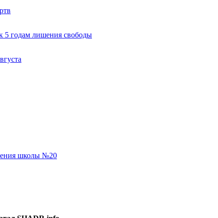
ртв
к 5 годам лишения свободы
вгуста
еления школы №20