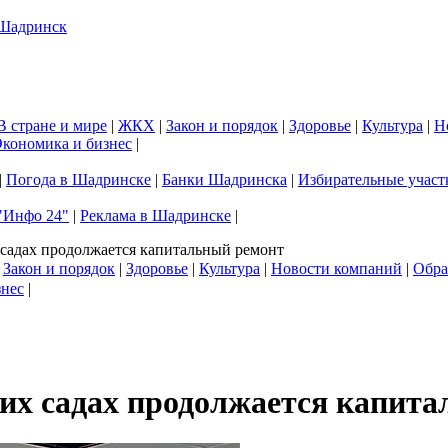
В стране и мире
|
ЖКХ
|
Закон и порядок
|
Здоровье
|
Культура
|
Н
кономика и бизнес
|
|
Погода в Шадринске
|
Банки Шадринска
|
Избирательные участ
"Инфо 24"
|
Реклама в Шадринске
|
садах продолжается капитальный ремонт
|
Закон и порядок
|
Здоровье
|
Культура
|
Новости компаний
|
Обра
знес
|
их садах продолжается капит