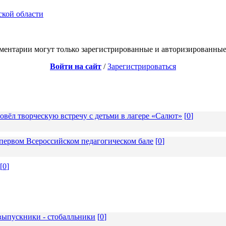
ской области
ментарии могут только зарегистрированные и авторизированные
Войти на сайт
/
Зарегистрироваться
вёл творческую встречу с детьми в лагере «Салют»
[
0
]
ервом Всероссийском педагогическом бале
[
0
]
[
0
]
ыпускники - стобалльники
[
0
]