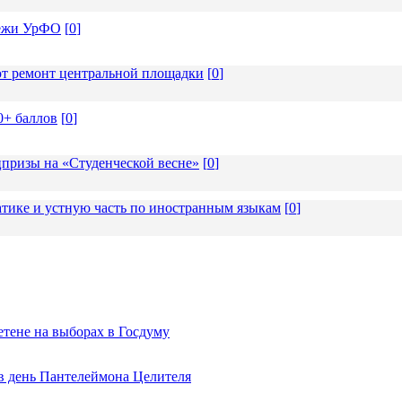
дёжи УрФО
[
0
]
т ремонт центральной площадки
[
0
]
0+ баллов
[
0
]
призы на «Студенческой весне»
[
0
]
тике и устную часть по иностранным языкам
[
0
]
тене на выборах в Госдуму
 в день Пантелеймона Целителя