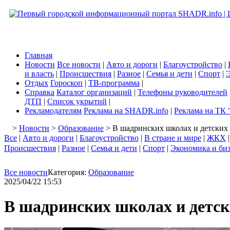
Главная
Новости
Все новости
|
Авто и дороги
|
Благоустройство
|
и власть
|
Происшествия
|
Разное
|
Семья и дети
|
Спорт
|
Э
Отдых
Гороскоп
|
ТВ-программа
|
Справка
Каталог организаций
|
Телефоны руководителей
ДТП
|
Список укрытий
|
Рекламодателям
Реклама на SHADR.info
|
Реклама на ТК 
>
Новости
>
Образование
> В шадринских школах и детских 
Все
|
Авто и дороги
|
Благоустройство
|
В стране и мире
|
ЖКХ
Происшествия
|
Разное
|
Семья и дети
|
Спорт
|
Экономика и би
Все новости
Категория:
Образование
2025/04/22 15:53
В шадринских школах и детск