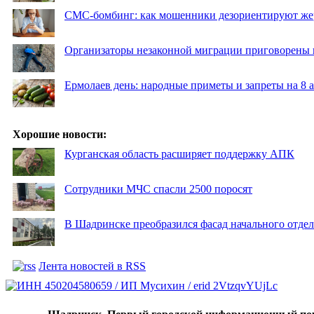
СМС-бомбинг: как мошенники дезориентируют же
Организаторы незаконной миграции приговорены 
Ермолаев день: народные приметы и запреты на 8 а
Хорошие новости:
Курганская область расширяет поддержку АПК
Сотрудники МЧС спасли 2500 поросят
В Шадринске преобразился фасад начального отд
Лента новостей в RSS