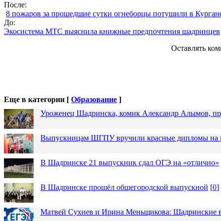
После:
8 пожаров за прошедшие сутки огнеборцы потушили в Курган
До:
Экосистема МТС выяснила книжные предпочтения шадринцев
Оставлять ком
Еще в категории [
Образование
]
Уроженец Шадринска, комик Александр Алымов, про
Выпускницам ШГПУ вручили красные дипломы на п
В Шадринске 21 выпускник сдал ОГЭ на «отлично»
В Шадринске прошёл общегородской выпускной
[
0
]
Матвей Сухнев и Ирина Меньщикова: Шадринские в