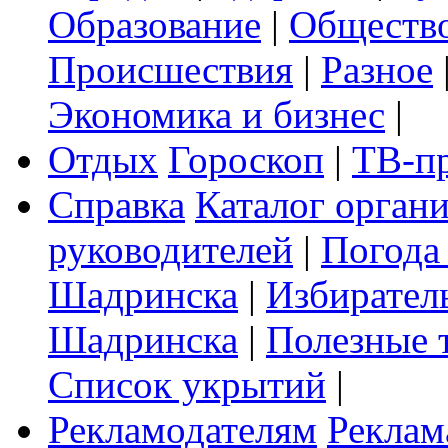
Образование
|
Обществ
Происшествия
|
Разное
Экономика и бизнес
|
Отдых
Гороскоп
|
ТВ-п
Справка
Каталог орган
руководителей
|
Погода
Шадринска
|
Избирател
Шадринска
|
Полезные 
Список укрытий
|
Рекламодателям
Реклам