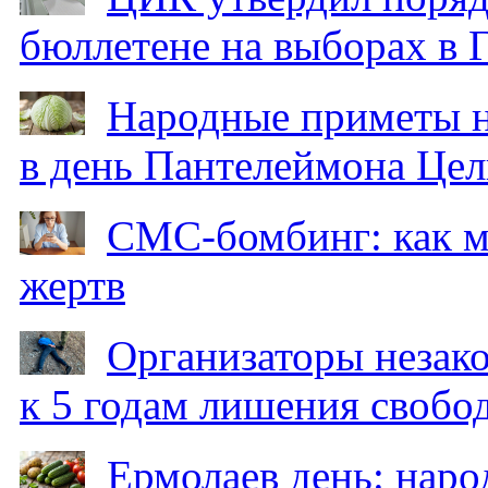
бюллетене на выборах в 
Народные приметы на
в день Пантелеймона Цел
СМС-бомбинг: как 
жертв
Организаторы незак
к 5 годам лишения свобо
Ермолаев день: наро