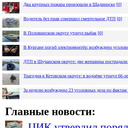
Два крупных пожара произошли в Шадринске
[
0
]
Водитель без прав совершил смертельное ДТП
[
0
]
В Половинском округе утонул рыбак
[
0
]
В Кургане погиб электромонтёр: возбуждено уголов
ДТП в Щучанском округе: две женщины пострадали 
Трагедия в Кетовском округе: в водоёме утонул 66-
За неделю возбуждено 23 уголовных дела по фактам
Главные новости:
ЦИК утвердил поряд