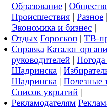
Образование
|
Обществ
Происшествия
|
Разное
Экономика и бизнес
|
Отдых
Гороскоп
|
ТВ-п
Справка
Каталог орган
руководителей
|
Погода
Шадринска
|
Избирател
Шадринска
|
Полезные 
Список укрытий
|
Рекламодателям
Реклам