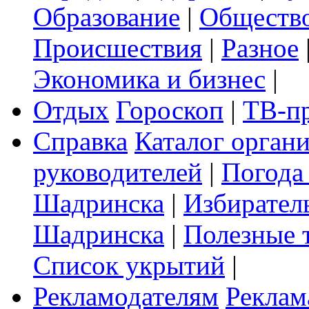
Образование
|
Обществ
Происшествия
|
Разное
Экономика и бизнес
|
Отдых
Гороскоп
|
ТВ-п
Справка
Каталог орган
руководителей
|
Погода
Шадринска
|
Избирател
Шадринска
|
Полезные 
Список укрытий
|
Рекламодателям
Реклам