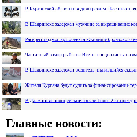
В Курганской области вводили режим «Беспилотная
В Шадринске задержан мужчина за выращивание кон
Раскрыт поджог арт-объекта «Жилище бронзового в
Частичный замор рыбы на Исети: специалисты назв
В Шадринске задержан водитель, пытавшийся скрыт
Жителя Кургана будут судить за финансирование те
В Далматово полицейские изъяли более 2 кг прекур
Главные новости: