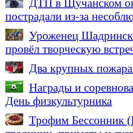
ДТП в Щучанском ок
пострадали из-за несобл
Уроженец Шадринска
провёл творческую встре
Два крупных пожара
Награды и соревнов
День физкультурника
Трофим Бессонник (