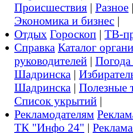
Происшествия
|
Разное
Экономика и бизнес
|
Отдых
Гороскоп
|
ТВ-п
Справка
Каталог орган
руководителей
|
Погода
Шадринска
|
Избирател
Шадринска
|
Полезные 
Список укрытий
|
Рекламодателям
Реклам
ТК "Инфо 24"
|
Реклама