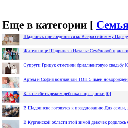
Еще в категории [
Семья
Шадринск присоединится ко Всероссийскому Парад
Жительнице Шадринска Наталье Семёновой присвое
Супруги Грицук отметили бриллиантовую свадьбу
[
Артём и София возглавили ТОП-5 имен новорожденн
Как не сбить режим ребенка в праздники
[
0
]
В Шадринске готовятся к празднованию Дня семьи, 
В Курганской области этой зимой девочек родилось 