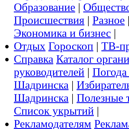
Образование
|
Обществ
Происшествия
|
Разное
Экономика и бизнес
|
Отдых
Гороскоп
|
ТВ-п
Справка
Каталог орган
руководителей
|
Погода
Шадринска
|
Избирател
Шадринска
|
Полезные 
Список укрытий
|
Рекламодателям
Реклам