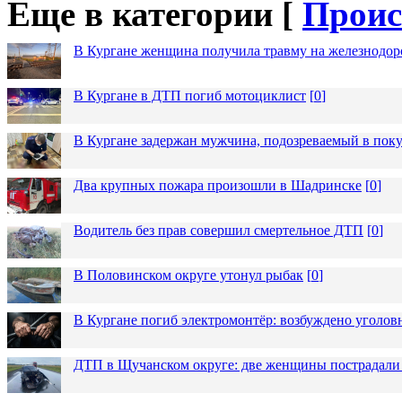
Еще в категории [
Проис
В Кургане женщина получила травму на железнодо
В Кургане в ДТП погиб мотоциклист
[
0
]
В Кургане задержан мужчина, подозреваемый в пок
Два крупных пожара произошли в Шадринске
[
0
]
Водитель без прав совершил смертельное ДТП
[
0
]
В Половинском округе утонул рыбак
[
0
]
В Кургане погиб электромонтёр: возбуждено уголов
ДТП в Щучанском округе: две женщины пострадали 