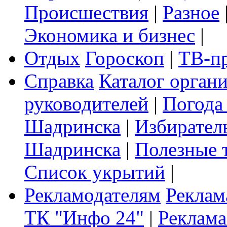
Происшествия
|
Разное
Экономика и бизнес
|
Отдых
Гороскоп
|
ТВ-п
Справка
Каталог орган
руководителей
|
Погода
Шадринска
|
Избирател
Шадринска
|
Полезные 
Список укрытий
|
Рекламодателям
Реклам
ТК "Инфо 24"
|
Реклама