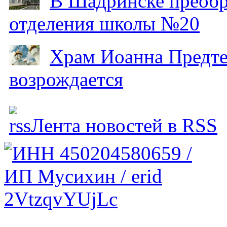
В Шадринске преобр
отделения школы №20
Храм Иоанна Предтеч
возрождается
Лента новостей в RSS