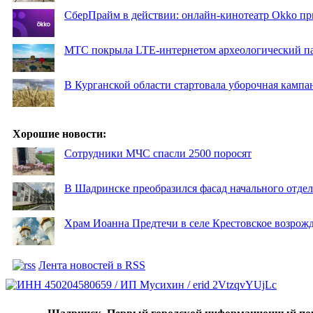
СберПрайм в действии: онлайн-кинотеатр Okko пр
МТС покрыла LTE-интернетом археологический пар
В Курганской области стартовала уборочная кампа
Хорошие новости:
Сотрудники МЧС спасли 2500 поросят
В Шадринске преобразился фасад начального отд
Храм Иоанна Предтечи в селе Крестовское возрожд
Лента новостей в RSS