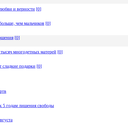
любви и верности
[
0
]
больше, чем мальчиков
[
0
]
ношения
[
0
]
 тысяч многодетных матерей
[
0
]
т сладкие подарки
[
0
]
ртв
к 5 годам лишения свободы
вгуста