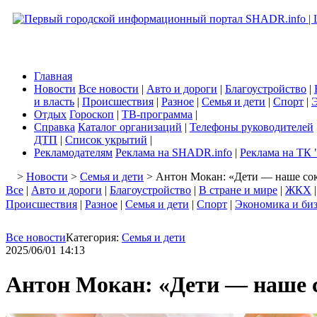
Главная
Новости
Все новости
|
Авто и дороги
|
Благоустройство
|
и власть
|
Происшествия
|
Разное
|
Семья и дети
|
Спорт
|
Э
Отдых
Гороскоп
|
ТВ-программа
|
Справка
Каталог организаций
|
Телефоны руководителей
ДТП
|
Список укрытий
|
Рекламодателям
Реклама на SHADR.info
|
Реклама на ТК 
>
Новости
>
Семья и дети
> Антон Мокан: «Дети — наше сок
Все
|
Авто и дороги
|
Благоустройство
|
В стране и мире
|
ЖКХ
Происшествия
|
Разное
|
Семья и дети
|
Спорт
|
Экономика и би
Все новости
Категория:
Семья и дети
2025/06/01 14:13
Антон Мокан: «Дети — наше с