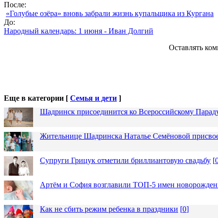
После:
«Голубые озёра» вновь забрали жизнь купальщика из Кургана
До:
Народный календарь: 1 июня - Иван Долгий
Оставлять ком
Еще в категории [
Семья и дети
]
Шадринск присоединится ко Всероссийскому Парад
Жительнице Шадринска Наталье Семёновой присвое
Супруги Грицук отметили бриллиантовую свадьбу
[
Артём и София возглавили ТОП-5 имен новорожденн
Как не сбить режим ребенка в праздники
[
0
]