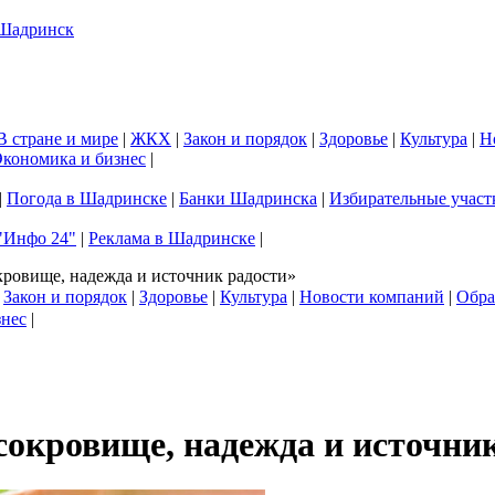
В стране и мире
|
ЖКХ
|
Закон и порядок
|
Здоровье
|
Культура
|
Н
кономика и бизнес
|
|
Погода в Шадринске
|
Банки Шадринска
|
Избирательные участ
"Инфо 24"
|
Реклама в Шадринске
|
ровище, надежда и источник радости»
|
Закон и порядок
|
Здоровье
|
Культура
|
Новости компаний
|
Обра
знес
|
окровище, надежда и источник