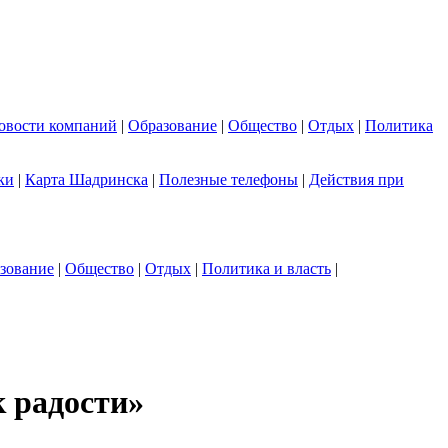
овости компаний
|
Образование
|
Общество
|
Отдых
|
Политика
ки
|
Карта Шадринска
|
Полезные телефоны
|
Действия при
зование
|
Общество
|
Отдых
|
Политика и власть
|
 радости»