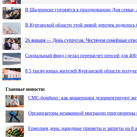
В Шадринске готовятся к празднованию Дня семьи, 
В Курганской области этой зимой девочек родилось 
26 января — День супругов. Чествуем семейные от
Социальный фонд сделал перерасчет пенсий для 400
8,5 тысяч юных жителей Курганской области получа
Главные новости:
СМС-бомбинг: как мошенники дезориентируют же
Организаторы незаконной миграции приговорены 
Ермолаев день: народные приметы и запреты на 8 а