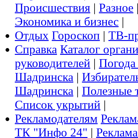
Происшествия
|
Разное
Экономика и бизнес
|
Отдых
Гороскоп
|
ТВ-п
Справка
Каталог орган
руководителей
|
Погода
Шадринска
|
Избирател
Шадринска
|
Полезные 
Список укрытий
|
Рекламодателям
Реклам
ТК "Инфо 24"
|
Реклама