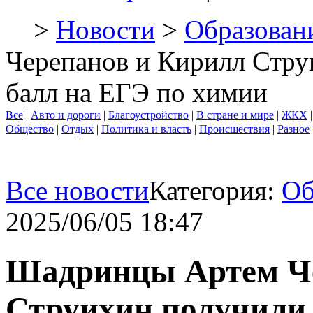
>
Новости
>
Образован
Черепанов и Кирилл Стр
балл на ЕГЭ по химии
Все
|
Авто и дороги
|
Благоустройство
|
В стране и мире
|
ЖКХ
Общество
|
Отдых
|
Политика и власть
|
Происшествия
|
Разное
Все новости
Категория:
Об
2025/06/05 18:47
Шадринцы Артем Че
Струихин получили