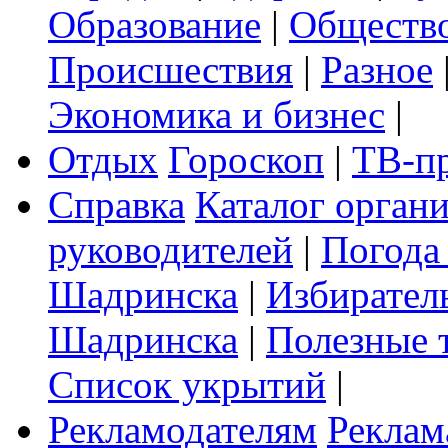
Образование
|
Обществ
Происшествия
|
Разное
Экономика и бизнес
|
Отдых
Гороскоп
|
ТВ-п
Справка
Каталог орган
руководителей
|
Погода
Шадринска
|
Избирател
Шадринска
|
Полезные 
Список укрытий
|
Рекламодателям
Реклам