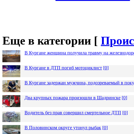
Еще в категории [
Проис
В Кургане женщина получила травму на железнодо
В Кургане в ДТП погиб мотоциклист
[
0
]
В Кургане задержан мужчина, подозреваемый в пок
Два крупных пожара произошли в Шадринске
[
0
]
Водитель без прав совершил смертельное ДТП
[
0
]
В Половинском округе утонул рыбак
[
0
]