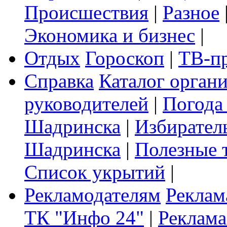
Происшествия
|
Разное
Экономика и бизнес
|
Отдых
Гороскоп
|
ТВ-п
Справка
Каталог орган
руководителей
|
Погода
Шадринска
|
Избирател
Шадринска
|
Полезные 
Список укрытий
|
Рекламодателям
Реклам
ТК "Инфо 24"
|
Реклама