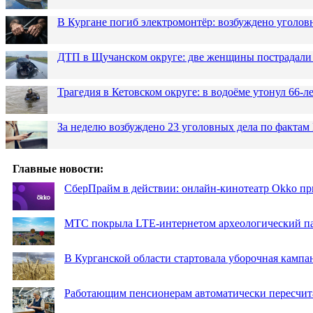
В Кургане погиб электромонтёр: возбуждено уголов
ДТП в Щучанском округе: две женщины пострадали 
Трагедия в Кетовском округе: в водоёме утонул 66-
За неделю возбуждено 23 уголовных дела по фактам
Главные новости:
СберПрайм в действии: онлайн-кинотеатр Okko пр
МТС покрыла LTE-интернетом археологический пар
В Курганской области стартовала уборочная кампа
Работающим пенсионерам автоматически пересчи