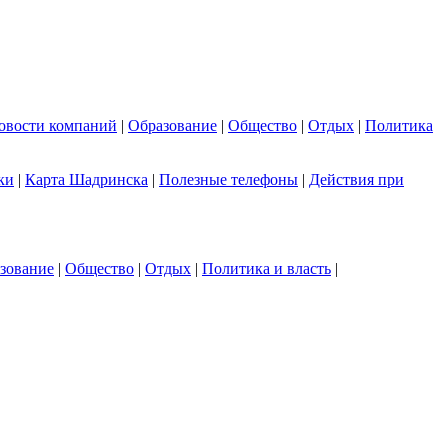
овости компаний
|
Образование
|
Общество
|
Отдых
|
Политика
ки
|
Карта Шадринска
|
Полезные телефоны
|
Действия при
зование
|
Общество
|
Отдых
|
Политика и власть
|