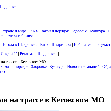
В стране и мире
|
ЖКХ
|
Закон и порядок
|
Здоровье
|
Культура
|
Н
кономика и бизнес
|
|
Погода в Шадринске
|
Банки Шадринска
|
Избирательные участ
"Инфо 24"
|
Реклама в Шадринске
|
 на трассе в Кетовском МО
|
Закон и порядок
|
Здоровье
|
Культура
|
Новости компаний
|
Обра
знес
|
а на трассе в Кетовском МО