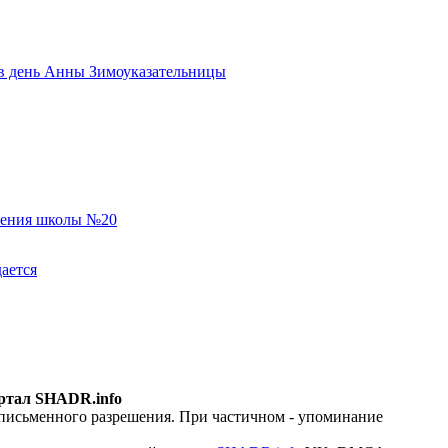
ь в день Анны Зимоуказательницы
еления школы №20
ается
ртал SHADR.info
 письменного разрешения. При частичном - упоминание