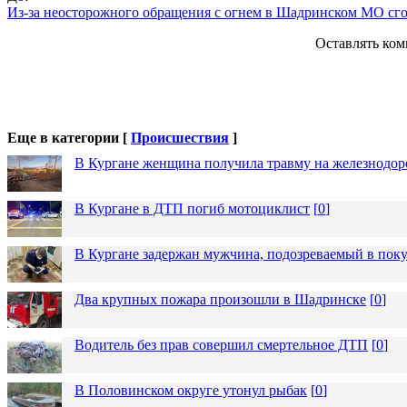
Из-за неосторожного обращения с огнем в Шадринском МО сг
Оставлять ком
Еще в категории [
Происшествия
]
В Кургане женщина получила травму на железнодо
В Кургане в ДТП погиб мотоциклист
[
0
]
В Кургане задержан мужчина, подозреваемый в пок
Два крупных пожара произошли в Шадринске
[
0
]
Водитель без прав совершил смертельное ДТП
[
0
]
В Половинском округе утонул рыбак
[
0
]