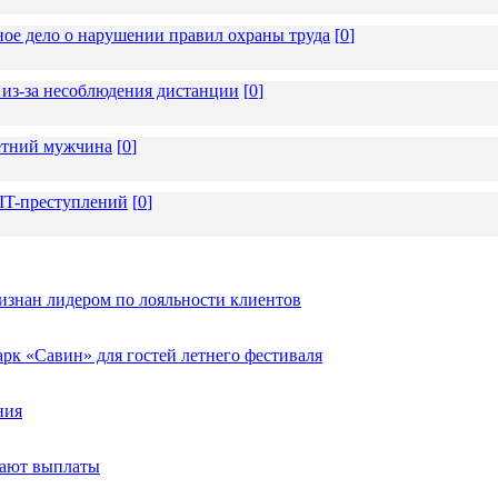
ное дело о нарушении правил охраны труда
[
0
]
из-за несоблюдения дистанции
[
0
]
летний мужчина
[
0
]
 IT-преступлений
[
0
]
изнан лидером по лояльности клиентов
к «Савин» для гостей летнего фестиваля
ния
тают выплаты