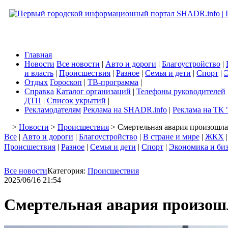
Главная
Новости
Все новости
|
Авто и дороги
|
Благоустройство
|
и власть
|
Происшествия
|
Разное
|
Семья и дети
|
Спорт
|
Э
Отдых
Гороскоп
|
ТВ-программа
|
Справка
Каталог организаций
|
Телефоны руководителей
ДТП
|
Список укрытий
|
Рекламодателям
Реклама на SHADR.info
|
Реклама на ТК 
>
Новости
>
Происшествия
> Смертельная авария произошла
Все
|
Авто и дороги
|
Благоустройство
|
В стране и мире
|
ЖКХ
Происшествия
|
Разное
|
Семья и дети
|
Спорт
|
Экономика и би
Все новости
Категория:
Происшествия
2025/06/16 21:54
Смертельная авария произошл