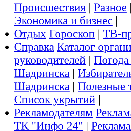
Происшествия
|
Разное
Экономика и бизнес
|
Отдых
Гороскоп
|
ТВ-п
Справка
Каталог орган
руководителей
|
Погода
Шадринска
|
Избирател
Шадринска
|
Полезные 
Список укрытий
|
Рекламодателям
Реклам
ТК "Инфо 24"
|
Реклама