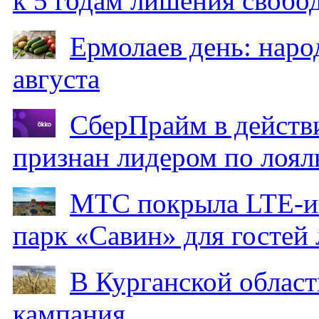
к 5 годам лишения свобо
Ермолаев день: наро
августа
СберПрайм в действ
признан лидером по лоял
МТС покрыла LTE-ин
парк «Савин» для гостей 
В Курганской област
кампания