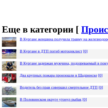
Еще в категории [
Проис
В Кургане женщина получила травму на железнодо
В Кургане в ДТП погиб мотоциклист
[
0
]
В Кургане задержан мужчина, подозреваемый в пок
Два крупных пожара произошли в Шадринске
[
0
]
Водитель без прав совершил смертельное ДТП
[
0
]
В Половинском округе утонул рыбак
[
0
]