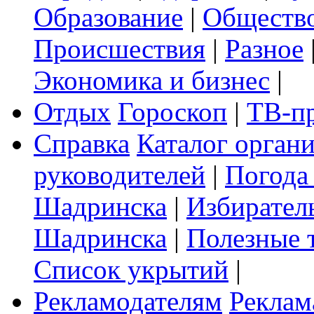
Образование
|
Обществ
Происшествия
|
Разное
Экономика и бизнес
|
Отдых
Гороскоп
|
ТВ-п
Справка
Каталог орган
руководителей
|
Погода
Шадринска
|
Избирател
Шадринска
|
Полезные 
Список укрытий
|
Рекламодателям
Реклам