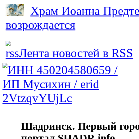
Храм Иоанна Предтеч
возрождается
Лента новостей в RSS
Шадринск. Первый гор
портал SHADR.info