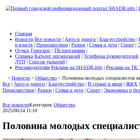
Главная
Новости
Все новости
|
Авто и дороги
|
Благоустройство
|
и власть
|
Происшествия
|
Разное
|
Семья и дети
|
Спорт
|
Э
Отдых
Гороскоп
|
ТВ-программа
|
Справка
Каталог организаций
|
Телефоны руководителей
ДТП
|
Список укрытий
|
Рекламодателям
Реклама на SHADR.info
|
Реклама на ТК 
>
Новости
>
Общество
> Половина молодых специалистов вы
Все
|
Авто и дороги
|
Благоустройство
|
В стране и мире
|
ЖКХ
Происшествия
|
Разное
|
Семья и дети
|
Спорт
|
Экономика и би
Все новости
Категория:
Общество
2025/06/24 11:10
Половина молодых специалист