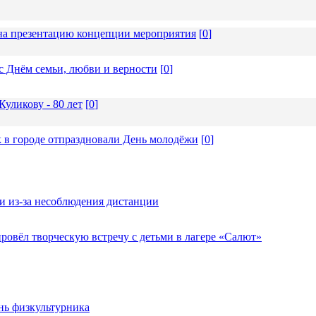
а презентацию концепции мероприятия
[
0
]
с Днём семьи, любви и верности
[
0
]
уликову - 80 лет
[
0
]
 в городе отпраздновали День молодёжи
[
0
]
и из-за несоблюдения дистанции
овёл творческую встречу с детьми в лагере «Салют»
нь физкультурника