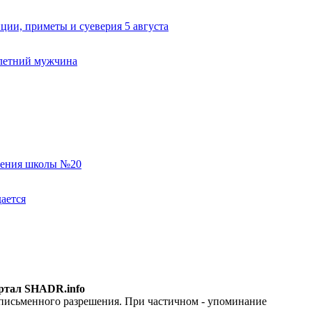
ии, приметы и суеверия 5 августа
-летний мужчина
еления школы №20
ается
ртал SHADR.info
 письменного разрешения. При частичном - упоминание