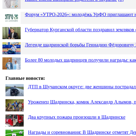
Форум «УТРО-2026»: молодёжь УрФО приглашают н
Губернатор Курганской области поздравил земляков 
Легенде шадринской борьбы Геннадию Фёдоровичу К
Более 80 молодых шадринцев получили награды: как
Главные новости:
ДТП в Щучанском округе: две женщины пострадал
Уроженец Шадринска, комик Александр Алымов, пр
Два крупных пожара произошли в Шадринске
Награды и соревнования: В Шадринске отметят Де