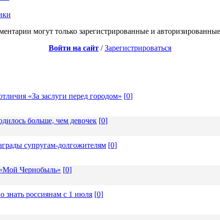
ики
ментарии могут только зарегистрированные и авторизированные
Войти на сайт
/
Зарегистрироваться
отличия «За заслуги перед городом»
[
0
]
одилось больше, чем девочек
[
0
]
награды супругам-долгожителям
[
0
]
 «Мой Чернобыль»
[
0
]
о знать россиянам с 1 июля
[
0
]