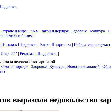
В стране и мире
|
ЖКХ
|
Закон и порядок
|
Здоровье
|
Культура
|
Н
кономика и бизнес
|
|
Погода в Шадринске
|
Банки Шадринска
|
Избирательные участ
"Инфо 24"
|
Реклама в Шадринске
|
разила недовольство зарплатой
|
Закон и порядок
|
Здоровье
|
Культура
|
Новости компаний
|
Обра
знес
|
ов выразила недовольство за