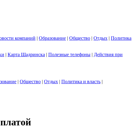
овости компаний
|
Образование
|
Общество
|
Отдых
|
Политика
ки
|
Карта Шадринска
|
Полезные телефоны
|
Действия при
зование
|
Общество
|
Отдых
|
Политика и власть
|
рплатой