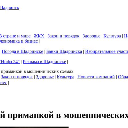
В стране и мире
|
ЖКХ
|
Закон и порядок
|
Здоровье
|
Культура
|
Н
кономика и бизнес
|
|
Погода в Шадринске
|
Банки Шадринска
|
Избирательные участ
"Инфо 24"
|
Реклама в Шадринске
|
 приманкой в мошеннических схемах
|
Закон и порядок
|
Здоровье
|
Культура
|
Новости компаний
|
Обра
знес
|
ой приманкой в мошеннических