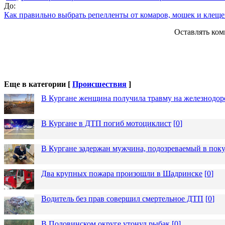
До:
Как правильно выбрать репелленты от комаров, мошек и клеще
Оставлять ком
Еще в категории [
Происшествия
]
В Кургане женщина получила травму на железнодо
В Кургане в ДТП погиб мотоциклист
[
0
]
В Кургане задержан мужчина, подозреваемый в пок
Два крупных пожара произошли в Шадринске
[
0
]
Водитель без прав совершил смертельное ДТП
[
0
]
В Половинском округе утонул рыбак
[
0
]