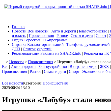
Главная
Новости
Все новости
|
Авто и дороги
|
Благоустройство
|
и власть
|
Происшествия
|
Разное
|
Семья и дети
|
Спорт
|
Э
Отдых
Гороскоп
|
ТВ-программа
|
Справка
Каталог организаций
|
Телефоны руководителей
ДТП
|
Список укрытий
|
Рекламодателям
Реклама на SHADR.info
|
Реклама на ТК 
>
Новости
>
Происшествия
> Игрушка «Лабубу» стала новой
Все
|
Авто и дороги
|
Благоустройство
|
В стране и мире
|
ЖКХ
Происшествия
|
Разное
|
Семья и дети
|
Спорт
|
Экономика и би
Все новости
Категория:
Происшествия
2025/06/24 13:10
Игрушка «Лабубу» стала нов