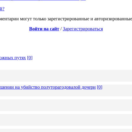
й?
ментарии могут только зарегистрированные и авторизированные
Войти на сайт
/
Зарегистрироваться
рожных путях
[
0
]
ушении на убийство полуторагодовалой дочери
[
0
]