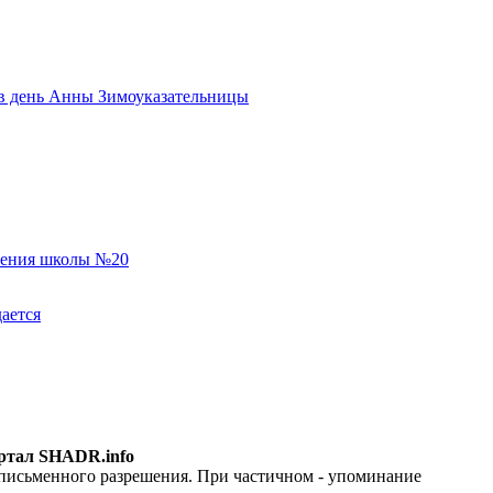
ь в день Анны Зимоуказательницы
еления школы №20
ается
ртал SHADR.info
 письменного разрешения. При частичном - упоминание