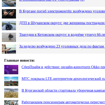
В Кургане погиб электромонтёр: возбуждено уголов
ДТП в Щучанском округе: две женщины пострадали 
Трагедия в Кетовском округе: в водоёме утонул 66-
За неделю возбуждено 23 уголовных дела по фактам
Главные новости:
СберПрайм в действии: онлайн-кинотеатр Okko пр
МТС покрыла LTE-интернетом археологический пар
В Курганской области стартовала уборочная кампа
Работающим пенсионерам автоматически пересчи