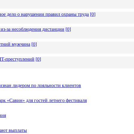
ное дело о нарушении правил охраны труда
[
0
]
из-за несоблюдения дистанции
[
0
]
летний мужчина
[
0
]
 IT-преступлений
[
0
]
изнан лидером по лояльности клиентов
к «Савин» для гостей летнего фестиваля
ния
тают выплаты