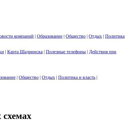
овости компаний
|
Образование
|
Общество
|
Отдых
|
Политика
ки
|
Карта Шадринска
|
Полезные телефоны
|
Действия при
зование
|
Общество
|
Отдых
|
Политика и власть
|
 схемах