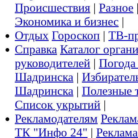
Происшествия
|
Разное
Экономика и бизнес
|
Отдых
Гороскоп
|
ТВ-п
Справка
Каталог орган
руководителей
|
Погода
Шадринска
|
Избирател
Шадринска
|
Полезные 
Список укрытий
|
Рекламодателям
Реклам
ТК "Инфо 24"
|
Реклама