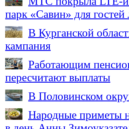
МТС покрыла LTE-ин
парк «Савин» для гостей 
В Курганской област
кампания
Работающим пенсион
пересчитают выплаты
В Половинском окру
Народные приметы на
в день Анны Зимоуказат