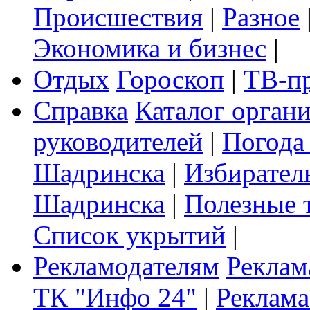
Происшествия
|
Разное
Экономика и бизнес
|
Отдых
Гороскоп
|
ТВ-п
Справка
Каталог орган
руководителей
|
Погода
Шадринска
|
Избирател
Шадринска
|
Полезные 
Список укрытий
|
Рекламодателям
Реклам
ТК "Инфо 24"
|
Реклама