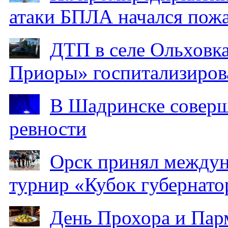
атаки БПЛА начался пож
ДТП в селе Ольховка
Приоры» госпитализиро
В Шадринске соверш
ревности
Орск принял между
турнир «Кубок губернато
День Прохора и Пар