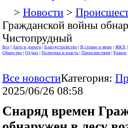
>
Новости
>
Происшест
Гражданской войны обнару
Чистопрудный
Все
|
Авто и дороги
|
Благоустройство
|
В стране и мире
|
ЖКХ
Общество
|
Отдых
|
Политика и власть
|
Происшествия
|
Разное
Все новости
Категория:
Пр
2025/06/26 08:58
Снаряд времен Гра
обнаружен в лесу во