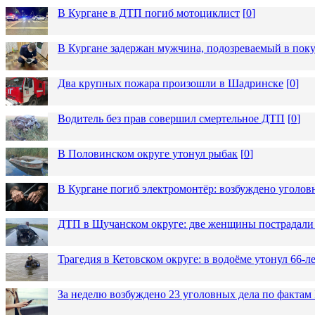
В Кургане в ДТП погиб мотоциклист
[
0
]
В Кургане задержан мужчина, подозреваемый в пок
Два крупных пожара произошли в Шадринске
[
0
]
Водитель без прав совершил смертельное ДТП
[
0
]
В Половинском округе утонул рыбак
[
0
]
В Кургане погиб электромонтёр: возбуждено уголов
ДТП в Щучанском округе: две женщины пострадали 
Трагедия в Кетовском округе: в водоёме утонул 66-
За неделю возбуждено 23 уголовных дела по фактам