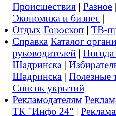
Происшествия
|
Разное
Экономика и бизнес
|
Отдых
Гороскоп
|
ТВ-п
Справка
Каталог орган
руководителей
|
Погода
Шадринска
|
Избирател
Шадринска
|
Полезные 
Список укрытий
|
Рекламодателям
Реклам
ТК "Инфо 24"
|
Реклама