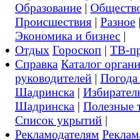
Образование
|
Обществ
Происшествия
|
Разное
Экономика и бизнес
|
Отдых
Гороскоп
|
ТВ-п
Справка
Каталог орган
руководителей
|
Погода
Шадринска
|
Избирател
Шадринска
|
Полезные 
Список укрытий
|
Рекламодателям
Реклам