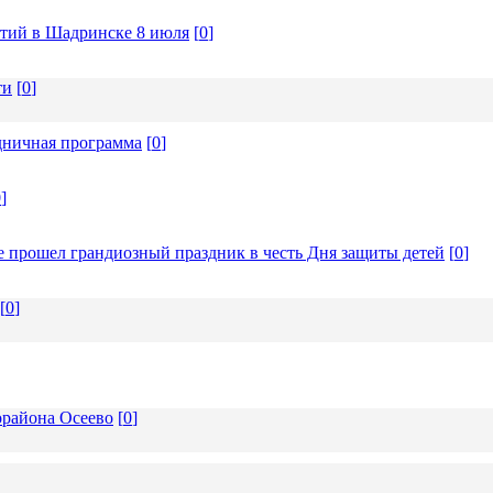
ятий в Шадринске 8 июля
[
0
]
ти
[
0
]
дничная программа
[
0
]
0
]
ке прошел грандиозный праздник в честь Дня защиты детей
[
0
]
[
0
]
орайона Осеево
[
0
]