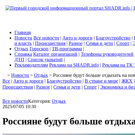
Главная
Новости
Все новости
|
Авто и дороги
|
Благоустройство
|
и власть
|
Происшествия
|
Разное
|
Семья и дети
|
Спорт
|
Э
Отдых
Гороскоп
|
ТВ-программа
|
Справка
Каталог организаций
|
Телефоны руководителей
ДТП
|
Список укрытий
|
Рекламодателям
Реклама на SHADR.info
|
Реклама на ТК 
>
Новости
>
Отдых
> Россияне будут больше отдыхать на но
Все
|
Авто и дороги
|
Благоустройство
|
В стране и мире
|
ЖКХ
Происшествия
|
Разное
|
Семья и дети
|
Спорт
|
Экономика и би
Все новости
Категория:
Отдых
2025/07/05 10:30
Россияне будут больше отдыха