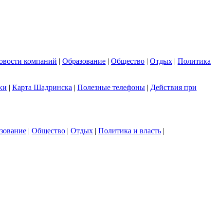
овости компаний
|
Образование
|
Общество
|
Отдых
|
Политика
ки
|
Карта Шадринска
|
Полезные телефоны
|
Действия при
зование
|
Общество
|
Отдых
|
Политика и власть
|