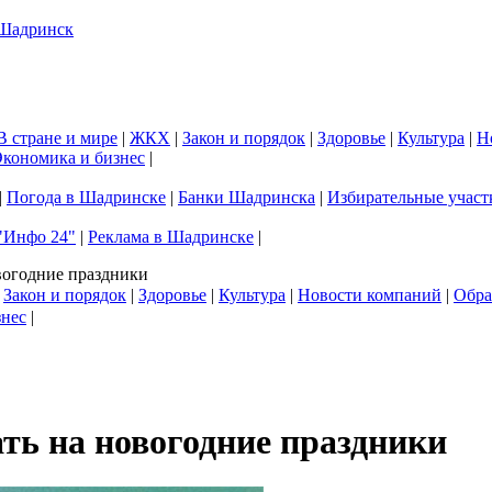
В стране и мире
|
ЖКХ
|
Закон и порядок
|
Здоровье
|
Культура
|
Н
кономика и бизнес
|
|
Погода в Шадринске
|
Банки Шадринска
|
Избирательные участ
"Инфо 24"
|
Реклама в Шадринске
|
вогодние праздники
|
Закон и порядок
|
Здоровье
|
Культура
|
Новости компаний
|
Обра
знес
|
ть на новогодние праздники