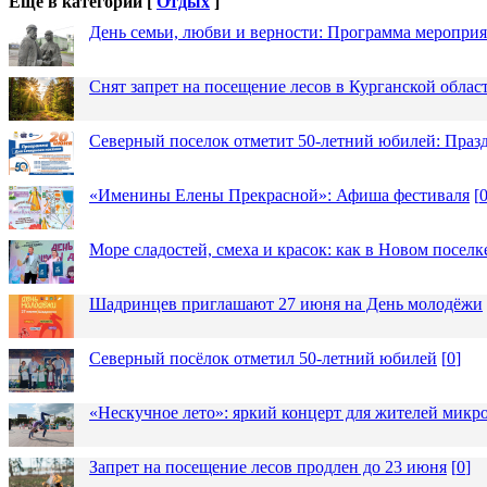
Еще в категории [
Отдых
]
День семьи, любви и верности: Программа меропри
Снят запрет на посещение лесов в Курганской облас
Северный поселок отметит 50-летний юбилей: Праз
«Именины Елены Прекрасной»: Афиша фестиваля
[
Море сладостей, смеха и красок: как в Новом посел
Шадринцев приглашают 27 июня на День молодёжи
Северный посёлок отметил 50-летний юбилей
[
0
]
«Нескучное лето»: яркий концерт для жителей микр
Запрет на посещение лесов продлен до 23 июня
[
0
]