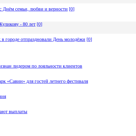
с Днём семьи, любви и верности
[
0
]
уликову - 80 лет
[
0
]
 в городе отпраздновали День молодёжи
[
0
]
изнан лидером по лояльности клиентов
к «Савин» для гостей летнего фестиваля
ния
тают выплаты