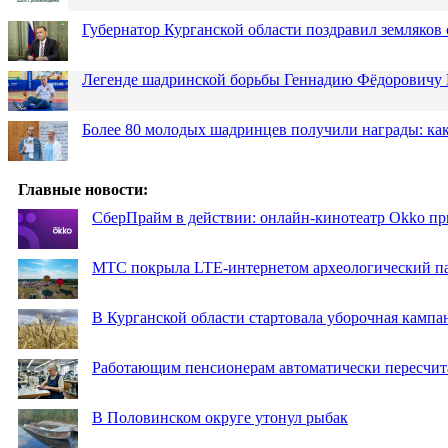
Губернатор Курганской области поздравил земляков 
Легенде шадринской борьбы Геннадию Фёдоровичу К
Более 80 молодых шадринцев получили награды: как
Главные новости:
СберПрайм в действии: онлайн-кинотеатр Okko пр
МТС покрыла LTE-интернетом археологический пар
В Курганской области стартовала уборочная кампа
Работающим пенсионерам автоматически пересчи
В Половинском округе утонул рыбак