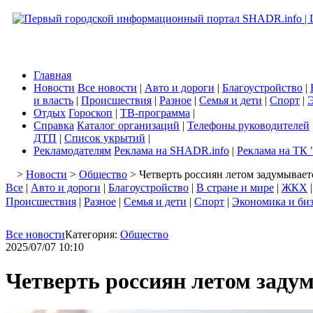
Главная
Новости
Все новости
|
Авто и дороги
|
Благоустройство
|
и власть
|
Происшествия
|
Разное
|
Семья и дети
|
Спорт
|
Э
Отдых
Гороскоп
|
ТВ-программа
|
Справка
Каталог организаций
|
Телефоны руководителей
ДТП
|
Список укрытий
|
Рекламодателям
Реклама на SHADR.info
|
Реклама на ТК 
>
Новости
>
Общество
> Четверть россиян летом задумывает
Все
|
Авто и дороги
|
Благоустройство
|
В стране и мире
|
ЖКХ
Происшествия
|
Разное
|
Семья и дети
|
Спорт
|
Экономика и би
Все новости
Категория:
Общество
2025/07/07 10:10
Четверть россиян летом заду