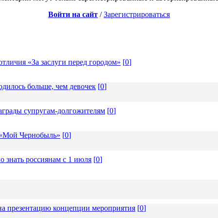
Войти на сайт
/
Зарегистрироваться
отличия «За заслуги перед городом»
[
0
]
одилось больше, чем девочек
[
0
]
награды супругам-долгожителям
[
0
]
 «Мой Чернобыль»
[
0
]
о знать россиянам с 1 июля
[
0
]
а презентацию концепции мероприятия
[
0
]