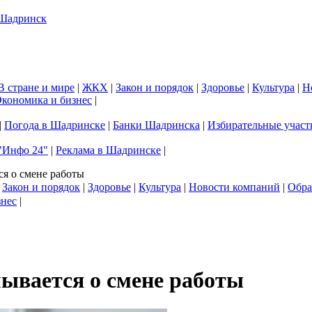
В стране и мире
|
ЖКХ
|
Закон и порядок
|
Здоровье
|
Культура
|
Н
кономика и бизнес
|
|
Погода в Шадринске
|
Банки Шадринска
|
Избирательные участ
"Инфо 24"
|
Реклама в Шадринске
|
ся о смене работы
|
Закон и порядок
|
Здоровье
|
Культура
|
Новости компаний
|
Обра
знес
|
мывается о смене работы