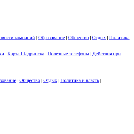
овости компаний
|
Образование
|
Общество
|
Отдых
|
Политика
ки
|
Карта Шадринска
|
Полезные телефоны
|
Действия при
зование
|
Общество
|
Отдых
|
Политика и власть
|